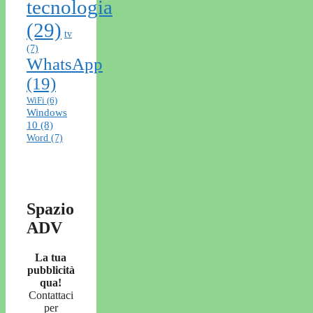
tecnologia
(29)
tv
(7)
WhatsApp
(19)
WiFi
(6)
Windows
10
(8)
Word
(7)
Spazio
ADV
La tua
pubblicità
qua!
Contattaci
per