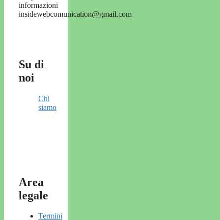
informazioni
insidewebcomunication@gmail.com
Su di
noi
Chi
siamo
Area
legale
Termini