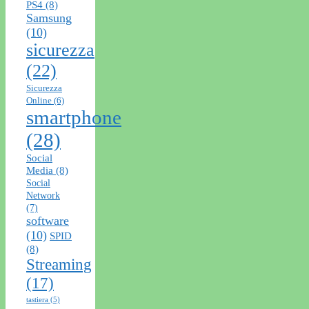
PS4
(8)
Samsung
(10)
sicurezza
(22)
Sicurezza
Online
(6)
smartphone
(28)
Social
Media
(8)
Social
Network
(7)
software
(10)
SPID
(8)
Streaming
(17)
tastiera
(5)