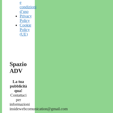
e
condizioni
d’uso
Privacy
Policy
Cookie
Policy
(UE)
Spazio
ADV
La tua
pubblicità
qua!
Contattaci
per
informazioni
insidewebcomunication@gmail.com