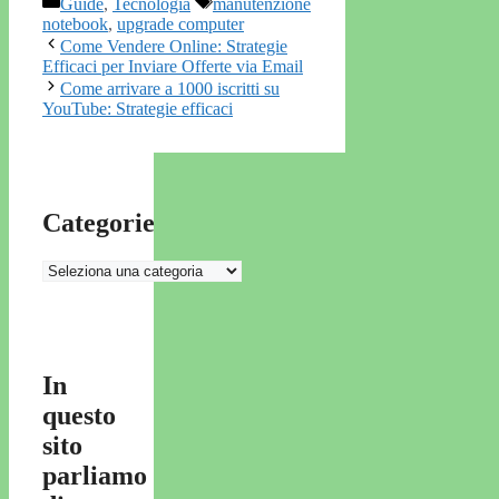
Categorie
Tag
Guide
,
Tecnologia
manutenzione
notebook
,
upgrade computer
Come Vendere Online: Strategie
Efficaci per Inviare Offerte via Email
Come arrivare a 1000 iscritti su
YouTube: Strategie efficaci
Categorie
Categorie
In
questo
sito
parliamo