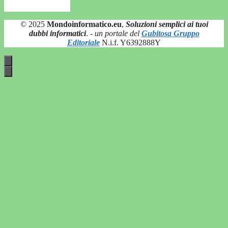
© 2025
Mondoinformatico.eu
,
Soluzioni semplici ai tuoi
dubbi informatici
.
- un portale del
Gubitosa Gruppo
Editoriale
N.i.f. Y6392888Y