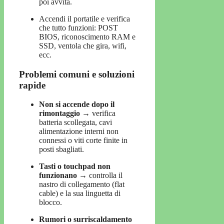
poi avvita.
Accendi il portatile e verifica
che tutto funzioni: POST
BIOS, riconoscimento RAM e
SSD, ventola che gira, wifi,
ecc.
Problemi comuni e soluzioni
rapide
Non si accende dopo il
rimontaggio
→ verifica
batteria scollegata, cavi
alimentazione interni non
connessi o viti corte finite in
posti sbagliati.
Tasti o touchpad non
funzionano
→ controlla il
nastro di collegamento (flat
cable) e la sua linguetta di
blocco.
Rumori o surriscaldamento