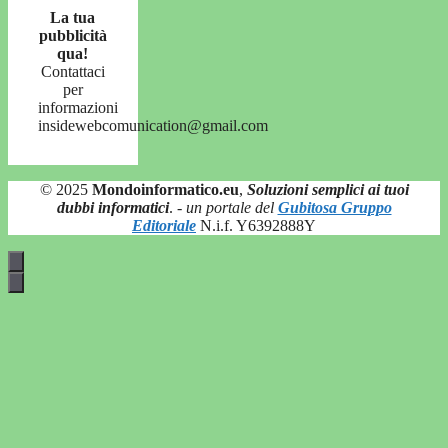
La tua
pubblicità
qua!
Contattaci
per
informazioni
insidewebcomunication@gmail.com
© 2025
Mondoinformatico.eu
,
Soluzioni semplici ai tuoi
dubbi informatici
.
- un portale del
Gubitosa Gruppo
Editoriale
N.i.f. Y6392888Y