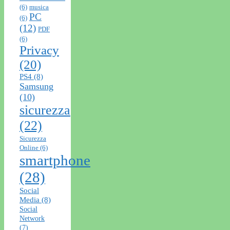
(6)
musica
PC
(6)
(12)
PDF
(6)
Privacy
(20)
PS4
(8)
Samsung
(10)
sicurezza
(22)
Sicurezza
Online
(6)
smartphone
(28)
Social
Media
(8)
Social
Network
(7)