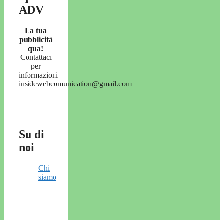
ADV
La tua
pubblicità
qua!
Contattaci
per
informazioni
insidewebcomunication@gmail.com
Su di
noi
Chi
siamo