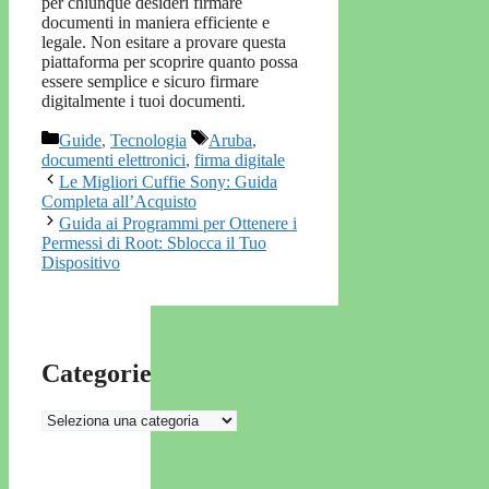
per chiunque desideri firmare
documenti in maniera efficiente e
legale. Non esitare a provare questa
piattaforma per scoprire quanto possa
essere semplice e sicuro firmare
digitalmente i tuoi documenti.
Categorie
Tag
Guide
,
Tecnologia
Aruba
,
documenti elettronici
,
firma digitale
Le Migliori Cuffie Sony: Guida
Completa all’Acquisto
Guida ai Programmi per Ottenere i
Permessi di Root: Sblocca il Tuo
Dispositivo
Categorie
Categorie