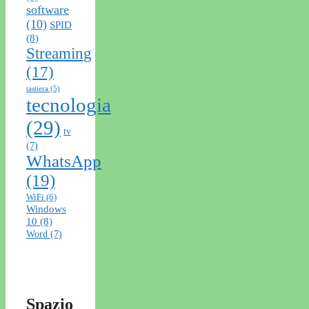
software
(10)
SPID
(8)
Streaming
(17)
tastiera
(5)
tecnologia
(29)
tv
(7)
WhatsApp
(19)
WiFi
(6)
Windows
10
(8)
Word
(7)
Spazio