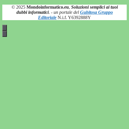
© 2025
Mondoinformatico.eu
,
Soluzioni semplici ai tuoi
dubbi informatici
.
- un portale del
Gubitosa Gruppo
Editoriale
N.i.f. Y6392888Y