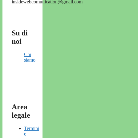
insidewebcomunication@gmail.com
Su di
noi
Chi
siamo
Area
legale
Termini
e