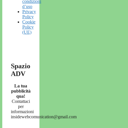
condizioni
d’uso
Privacy
Policy
Cookie
Policy
(UE)
Spazio
ADV
La tua
pubblicità
qua!
Contattaci
per
informazioni
insidewebcomunication@gmail.com