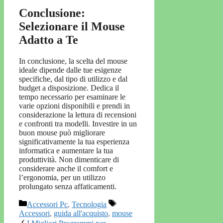
Conclusione:
Selezionare il Mouse
Adatto a Te
In conclusione, la scelta del mouse
ideale dipende dalle tue esigenze
specifiche, dal tipo di utilizzo e dal
budget a disposizione. Dedica il
tempo necessario per esaminare le
varie opzioni disponibili e prendi in
considerazione la lettura di recensioni
e confronti tra modelli. Investire in un
buon mouse può migliorare
significativamente la tua esperienza
informatica e aumentare la tua
produttività. Non dimenticare di
considerare anche il comfort e
l’ergonomia, per un utilizzo
prolungato senza affaticamenti.
Categorie
Tag
Accessori Pc
,
Tecnologia
Accessori
,
guida all'acquisto
,
mouse