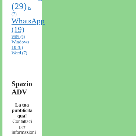
(29)
tv
(7)
WhatsApp
(19)
WiFi
(6)
Windows
10
(8)
Word
(7)
Spazio
ADV
La tua
pubblicità
qua!
Contattaci
per
informazioni