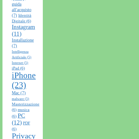
guida
all'acquisto
(7)
Identità
Digitale
(6)
Instagram
(11)
Installazione
(7)
Intelligenza
Artificiale
(5)
Internet
(5)
iPad
(6)
iPhone
(23)
Mac
(7)
malware
(5)
Masterizzazione
(6)
musica
PC
(6)
(12)
PDF
(6)
Privacy