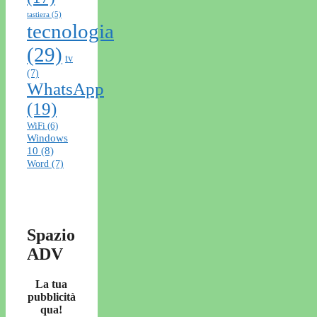
tastiera
(5)
tecnologia
(29)
tv
(7)
WhatsApp
(19)
WiFi
(6)
Windows
10
(8)
Word
(7)
Spazio
ADV
La tua
pubblicità
qua!