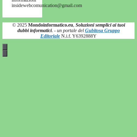
insidewebcomunication@gmail.com
© 2025
Mondoinformatico.eu
,
Soluzioni semplici ai tuoi
dubbi informatici
.
- un portale del
Gubitosa Gruppo
Editoriale
N.i.f. Y6392888Y