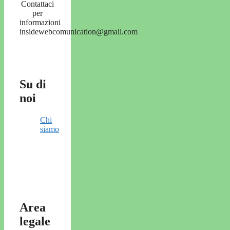
Contattaci
per
informazioni
insidewebcomunication@gmail.com
Su di
noi
Chi
siamo
Area
legale