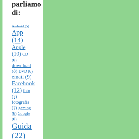
parliamo
di:
Android
(5)
App
(14)
Apple
(10)
CD
(6)
download
(8)
DVD
(6)
email
(9)
Facebook
(12)
foto
(7)
fotografia
(7)
gaming
(6)
Google
(6)
Guida
(22)