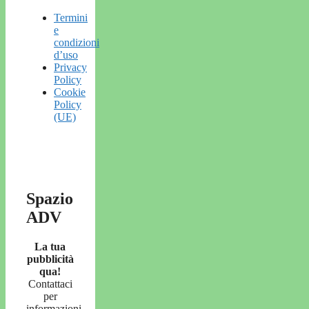
Termini
e
condizioni
d’uso
Privacy
Policy
Cookie
Policy
(UE)
Spazio
ADV
La tua
pubblicità
qua!
Contattaci
per
informazioni