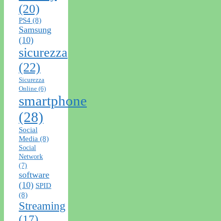
(20)
PS4
(8)
Samsung
(10)
sicurezza
(22)
Sicurezza
Online
(6)
smartphone
(28)
Social
Media
(8)
Social
Network
(7)
software
(10)
SPID
(8)
Streaming
(17)