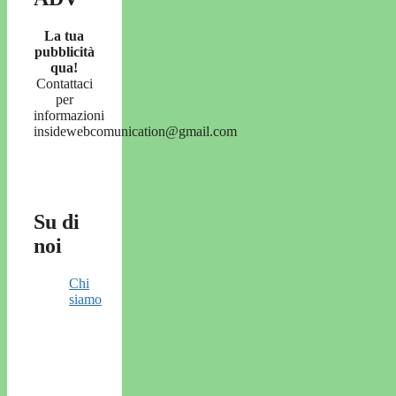
La tua
pubblicità
qua!
Contattaci
per
informazioni
insidewebcomunication@gmail.com
Su di
noi
Chi
siamo