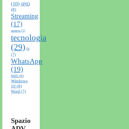
(10)
SPID
(8)
Streaming
(17)
tastiera
(5)
tecnologia
(29)
tv
(7)
WhatsApp
(19)
WiFi
(6)
Windows
10
(8)
Word
(7)
Spazio
ADV