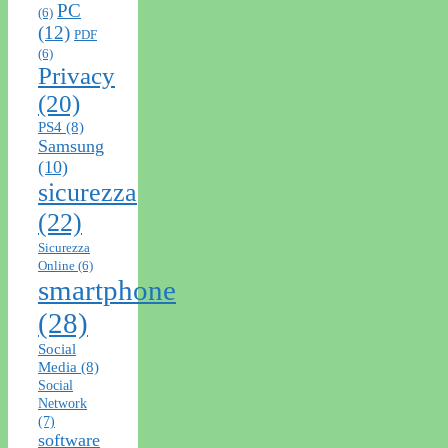
PC
(6)
(12)
PDF
(6)
Privacy
(20)
PS4
(8)
Samsung
(10)
sicurezza
(22)
Sicurezza
Online
(6)
smartphone
(28)
Social
Media
(8)
Social
Network
(7)
software