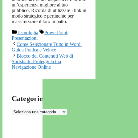
un’esperienza migliore al tuo
pubblico. Ricorda di utilizzare i link in
modo strategico e pertinente per
massimizzare il loro impatto.
Categorie
Tag
Tecnologia
PowerPoint
,
Presentazioni
Come Selezionare Tutto in Word:
Guida Pratica e Veloce
Blocco dei Contenuti Web di
Surfshark: Proteggi la tua
Navigazione Online
Categorie
Categorie