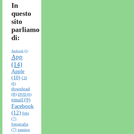
In
questo
sito
parliamo
di:
Android
(5)
App
(14)
Apple
(10)
CD
(6)
download
(8)
DVD
(6)
email
(9)
Facebook
(12)
foto
(7)
fotografia
(7)
gaming