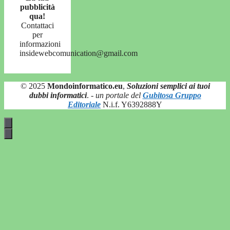
pubblicità
qua!
Contattaci
per
informazioni
insidewebcomunication@gmail.com
© 2025
Mondoinformatico.eu
,
Soluzioni semplici ai tuoi
dubbi informatici
.
- un portale del
Gubitosa Gruppo
Editoriale
N.i.f. Y6392888Y