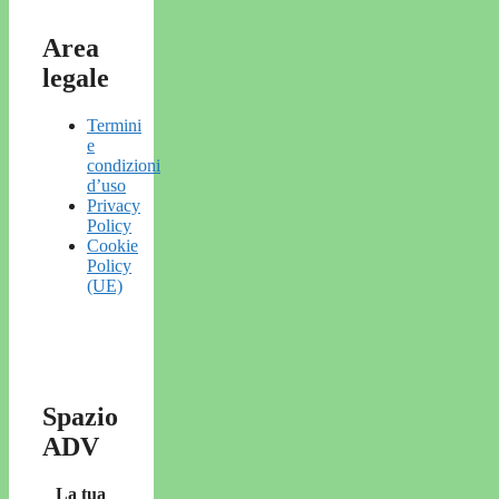
Area
legale
Termini
e
condizioni
d’uso
Privacy
Policy
Cookie
Policy
(UE)
Spazio
ADV
La tua