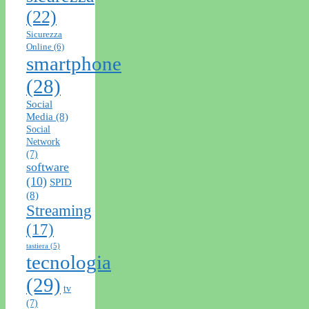
(22)
Sicurezza
Online
(6)
smartphone
(28)
Social
Media
(8)
Social
Network
(7)
software
(10)
SPID
(8)
Streaming
(17)
tastiera
(5)
tecnologia
(29)
tv
(7)