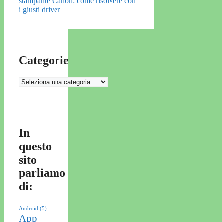
stampante Canon: come risolvere con
i giusti driver
Categorie
Categorie
In
questo
sito
parliamo
di:
Android
(5)
App