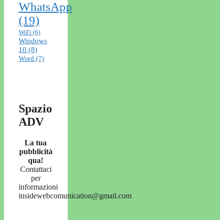
WhatsApp
(19)
WiFi
(6)
Windows
10
(8)
Word
(7)
Spazio
ADV
La tua
pubblicità
qua!
Contattaci
per
informazioni
insidewebcomunication@gmail.com