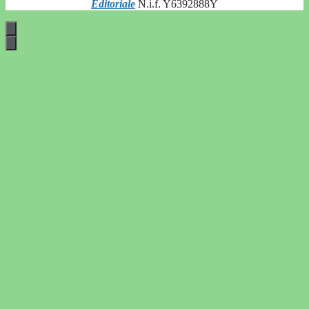
Editoriale
N.i.f. Y6392888Y