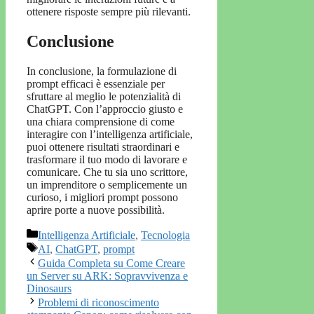
ottenere risposte sempre più rilevanti.
Conclusione
In conclusione, la formulazione di
prompt efficaci è essenziale per
sfruttare al meglio le potenzialità di
ChatGPT. Con l’approccio giusto e
una chiara comprensione di come
interagire con l’intelligenza artificiale,
puoi ottenere risultati straordinari e
trasformare il tuo modo di lavorare e
comunicare. Che tu sia uno scrittore,
un imprenditore o semplicemente un
curioso, i migliori prompt possono
aprire porte a nuove possibilità.
Categorie
Intelligenza Artificiale
,
Tecnologia
Tag
AI
,
ChatGPT
,
prompt
Guida Completa su Come Creare
un Server su ARK: Sopravvivenza e
Dinosaurs
Problemi di riconoscimento