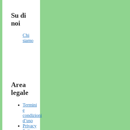
Su di
noi
Chi
siamo
Area
legale
Termini
e
condizioni
d’uso
Privacy