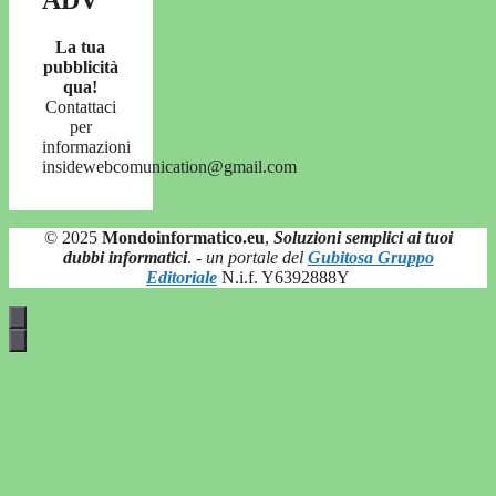
La tua
pubblicità
qua!
Contattaci
per
informazioni
insidewebcomunication@gmail.com
© 2025
Mondoinformatico.eu
,
Soluzioni semplici ai tuoi
dubbi informatici
.
- un portale del
Gubitosa Gruppo
Editoriale
N.i.f. Y6392888Y