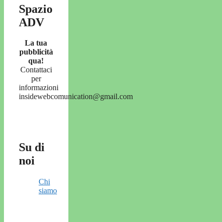
Spazio
ADV
La tua
pubblicità
qua!
Contattaci
per
informazioni
insidewebcomunication@gmail.com
Su di
noi
Chi
siamo