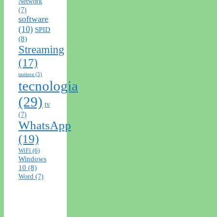
Network
(7)
software
(10)
SPID
(8)
Streaming
(17)
tastiera
(5)
tecnologia
(29)
tv
(7)
WhatsApp
(19)
WiFi
(6)
Windows
10
(8)
Word
(7)