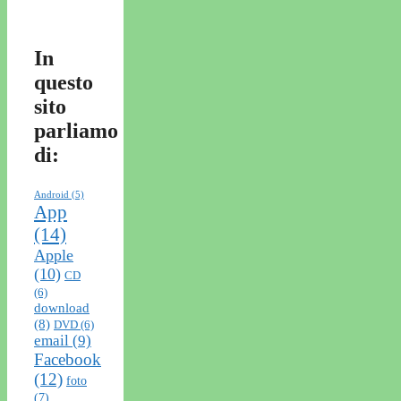
In
questo
sito
parliamo
di:
Android
(5)
App
(14)
Apple
(10)
CD
(6)
download
(8)
DVD
(6)
email
(9)
Facebook
(12)
foto
(7)