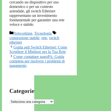
cercando un dispositivo per uso
domestico o per un contesto
aziendale, gli switch Ethernet
rappresentano un investimento
fondamentale per garantire una rete
veloce e stabile.
Categorie
Tag
Networking
,
Tecnologia
connessione stabile
,
rete
,
switch
ethernet
Guida agli Switch Ethernet: Come
Scegliere il Migliore per la Tua Rete
Come contattare pagoPA: Guida
completa per risolvere i problemi di
pagamento
Categorie
Categorie