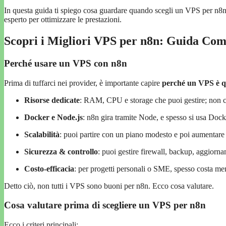
In questa guida ti spiego cosa guardare quando scegli un VPS per n8n, 
esperto per ottimizzare le prestazioni.
Scopri i Migliori VPS per n8n: Guida Com
Perché usare un VPS con n8n
Prima di tuffarci nei provider, è importante capire
perché un VPS è qu
Risorse dedicate
: RAM, CPU e storage che puoi gestire; non co
Docker e Node.js
: n8n gira tramite Node, e spesso si usa Docke
Scalabilità
: puoi partire con un piano modesto e poi aument
Sicurezza & controllo
: puoi gestire firewall, backup, aggiorn
Costo-efficacia
: per progetti personali o SME, spesso costa men
Detto ciò, non tutti i VPS sono buoni per n8n. Ecco cosa valutare.
Cosa valutare prima di scegliere un VPS per n8n
Ecco i criteri principali: