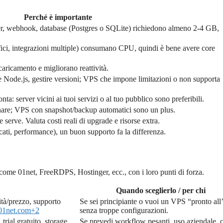
Perché è importante
r, webhook, database (Postgres o SQLite) richiedono almeno 2-4 GB,
afici, integrazioni multiple) consumano CPU, quindi è bene avere core
ricamento e migliorano reattività.
e Node.js, gestire versioni; VPS che impone limitazioni o non supporta
ta: server vicini ai tuoi servizi o al tuo pubblico sono preferibili.
tinare; VPS con snapshot/backup automatici sono un plus.
 serve. Valuta costi reali di upgrade e risorse extra.
ati, performance), un buon supporto fa la differenza.
come 01net, FreeRDPS, Hostinger, ecc., con i loro punti di forza.
Quando sceglierlo / per chi
tà/prezzo, supporto
Se sei principiante o vuoi un VPS “pronto all
01net.com
+2
senza troppe configurazioni.
 trial gratuito, storage
Se prevedi workflow pesanti, uso aziendale, 