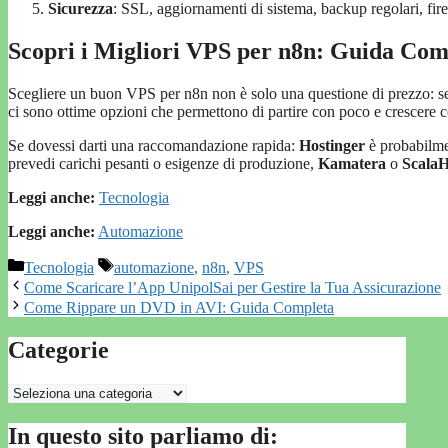
Sicurezza
: SSL, aggiornamenti di sistema, backup regolari, fire
Scopri i Migliori VPS per n8n: Guida Com
Scegliere un buon VPS per n8n non è solo una questione di prezzo: se
ci sono ottime opzioni che permettono di partire con poco e crescere c
Se dovessi darti una raccomandazione rapida:
Hostinger
è probabilmen
prevedi carichi pesanti o esigenze di produzione,
Kamatera
o
ScalaH
Leggi anche:
Tecnologia
Leggi anche:
Automazione
Categorie
Tag
Tecnologia
automazione
,
n8n
,
VPS
Come Scaricare l’App UnipolSai per Gestire la Tua Assicurazione
Come Rippare un DVD in AVI: Guida Completa
Categorie
Categorie
In questo sito parliamo di: