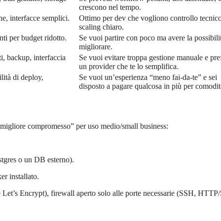
crescono nel tempo.
, interfacce semplici.
Ottimo per dev che vogliono controllo tecnico
scaling chiaro.
nti per budget ridotto.
Se vuoi partire con poco ma avere la possibili
migliorare.
i, backup, interfaccia
Se vuoi evitare troppa gestione manuale e pref
un provider che te lo semplifica.
lità di deploy,
Se vuoi un’esperienza “meno fai-da-te” e sei
disposto a pagare qualcosa in più per comodit
up “migliore compromesso” per uso medio/small business:
tgres o un DB esterno).
r installato.
et’s Encrypt), firewall aperto solo alle porte necessarie (SSH, HTTP/