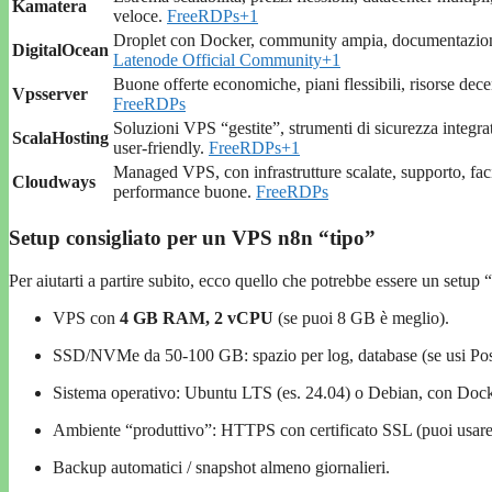
Kamatera
veloce.
FreeRDPs
+1
Droplet con Docker, community ampia, documentazione
DigitalOcean
Latenode Official Community
+1
Buone offerte economiche, piani flessibili, risorse dece
Vpsserver
FreeRDPs
Soluzioni VPS “gestite”, strumenti di sicurezza integrat
ScalaHosting
user-friendly.
FreeRDPs
+1
Managed VPS, con infrastrutture scalate, supporto, faci
Cloudways
performance buone.
FreeRDPs
Setup consigliato per un VPS n8n “tipo”
Per aiutarti a partire subito, ecco quello che potrebbe essere un set
VPS con
4 GB RAM, 2 vCPU
(se puoi 8 GB è meglio).
SSD/NVMe da 50-100 GB: spazio per log, database (se usi Pos
Sistema operativo: Ubuntu LTS (es. 24.04) o Debian, con Docke
Ambiente “produttivo”: HTTPS con certificato SSL (puoi usare L
Backup automatici / snapshot almeno giornalieri.