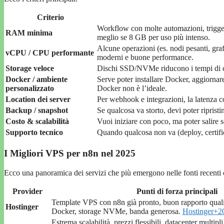
Criterio
Workflow con molte automazioni, trigge
RAM minima
meglio se 8 GB per uso più intenso.
Alcune operazioni (es. nodi pesanti, gr
vCPU / CPU performante
moderni e buone performance.
Storage veloce
Dischi SSD/NVMe riducono i tempi di ca
Docker / ambiente
Serve poter installare Docker, aggiornar
personalizzato
Docker non è l’ideale.
Location dei server
Per webhook e integrazioni, la latenza con
Backup / snapshot
Se qualcosa va storto, devi poter ripris
Costo & scalabilità
Vuoi iniziare con poco, ma poter salire se
Supporto tecnico
Quando qualcosa non va (deploy, certific
I Migliori VPS per n8n nel 2025
Ecco una panoramica dei servizi che più emergono nelle fonti recenti 
Provider
Punti di forza principali
Template VPS con n8n già pronto, buon rapporto quali
Hostinger
Docker, storage NVMe, banda generosa.
Hostinger
+2
Estrema scalabilità, prezzi flessibili, datacenter multipli,