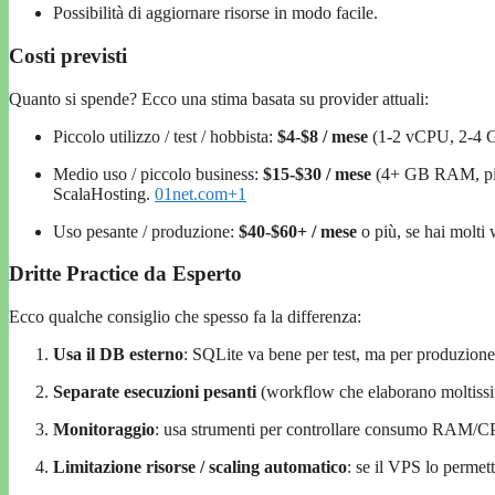
Possibilità di aggiornare risorse in modo facile.
Costi previsti
Quanto si spende? Ecco una stima basata su provider attuali:
Piccolo utilizzo / test / hobbista:
$4-$8 / mese
(1-2 vCPU, 2-4 G
Medio uso / piccolo business:
$15-$30 / mese
(4+ GB RAM, più 
ScalaHosting.
01net.com
+1
Uso pesante / produzione:
$40-$60+ / mese
o più, se hai molti 
Dritte Practice da Esperto
Ecco qualche consiglio che spesso fa la differenza:
Usa il DB esterno
: SQLite va bene per test, ma per produzio
Separate esecuzioni pesanti
(workflow che elaborano moltissi
Monitoraggio
: usa strumenti per controllare consumo RAM/CPU
Limitazione risorse / scaling automatico
: se il VPS lo permett