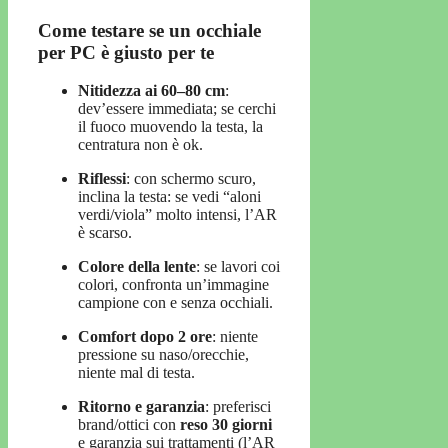
Come testare se un occhiale
per PC è giusto per te
Nitidezza ai 60–80 cm
:
dev’essere immediata; se cerchi
il fuoco muovendo la testa, la
centratura non è ok.
Riflessi
: con schermo scuro,
inclina la testa: se vedi “aloni
verdi/viola” molto intensi, l’AR
è scarso.
Colore della lente
: se lavori coi
colori, confronta un’immagine
campione con e senza occhiali.
Comfort dopo 2 ore
: niente
pressione su naso/orecchie,
niente mal di testa.
Ritorno e garanzia
: preferisci
brand/ottici con
reso 30 giorni
e garanzia sui trattamenti (l’AR