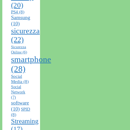
(20)
PS4
(8)
Samsung
(10)
sicurezza
(22)
Sicurezza
Online
(6)
smartphone
(28)
Social
Media
(8)
Social
Network
(7)
software
(10)
SPID
(8)
Streaming
(17)