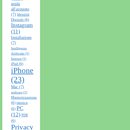
guida
all'acquisto
(7)
Identità
Digitale
(6)
Instagram
(11)
Installazione
(7)
Intelligenza
Artificiale
(5)
Internet
(5)
iPad
(6)
iPhone
(23)
Mac
(7)
malware
(5)
Masterizzazione
(6)
musica
PC
(6)
(12)
PDF
(6)
Privacy