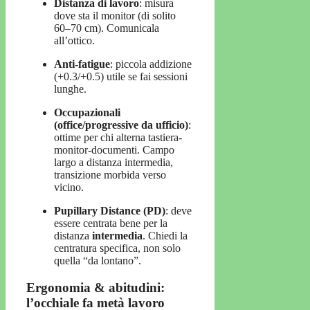
Distanza di lavoro
: misura
dove sta il monitor (di solito
60–70 cm). Comunicala
all’ottico.
Anti-fatigue
: piccola addizione
(+0.3/+0.5) utile se fai sessioni
lunghe.
Occupazionali
(office/progressive da ufficio)
:
ottime per chi alterna tastiera-
monitor-documenti. Campo
largo a distanza intermedia,
transizione morbida verso
vicino.
Pupillary Distance (PD)
: deve
essere centrata bene per la
distanza
intermedia
. Chiedi la
centratura specifica, non solo
quella “da lontano”.
Ergonomia & abitudini:
l’occhiale fa metà lavoro