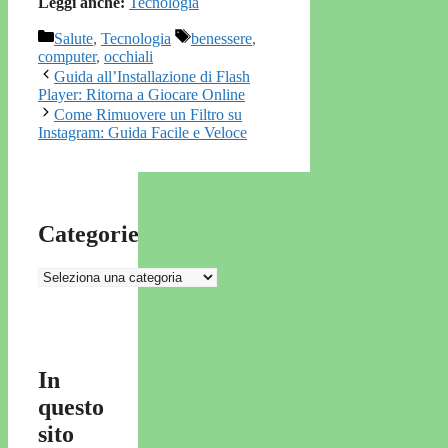
Leggi anche:
Tecnologia
Categorie
Tag
Salute
,
Tecnologia
benessere
,
computer
,
occhiali
Guida all’Installazione di Flash
Player: Ritorna a Giocare Online
Come Rimuovere un Filtro su
Instagram: Guida Facile e Veloce
Categorie
Categorie
In
questo
sito