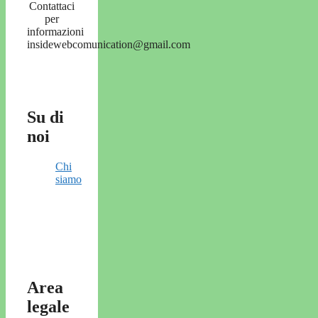
Contattaci
per
informazioni
insidewebcomunication@gmail.com
Su di
noi
Chi
siamo
Area
legale