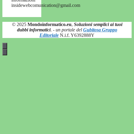
insidewebcomunication@gmail.com
© 2025
Mondoinformatico.eu
,
Soluzioni semplici ai tuoi
dubbi informatici
.
- un portale del
Gubitosa Gruppo
Editoriale
N.i.f. Y6392888Y