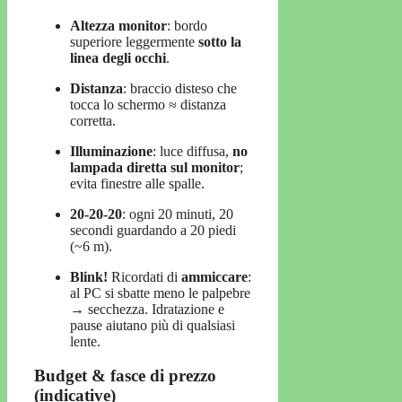
Altezza monitor
: bordo
superiore leggermente
sotto la
linea degli occhi
.
Distanza
: braccio disteso che
tocca lo schermo ≈ distanza
corretta.
Illuminazione
: luce diffusa,
no
lampada diretta sul monitor
;
evita finestre alle spalle.
20-20-20
: ogni 20 minuti, 20
secondi guardando a 20 piedi
(~6 m).
Blink!
Ricordati di
ammiccare
:
al PC si sbatte meno le palpebre
→ secchezza. Idratazione e
pause aiutano più di qualsiasi
lente.
Budget & fasce di prezzo
(indicative)