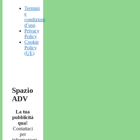
Termini
e
condizioni
d’uso
Privacy
Policy
Cookie
Policy
(UE)
Spazio
ADV
La tua
pubblicità
qua!
Contattaci
per
informazioni