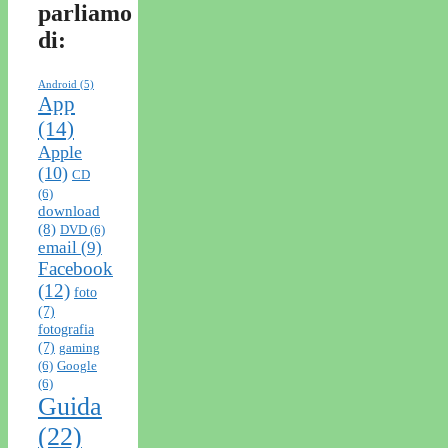
parliamo
di:
Android
(5)
App
(14)
Apple
(10)
CD
(6)
download
(8)
DVD
(6)
email
(9)
Facebook
(12)
foto
(7)
fotografia
(7)
gaming
(6)
Google
(6)
Guida
(22)