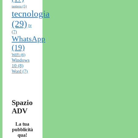
tastiera
(5)
tecnologia
(29)
tv
(7)
WhatsApp
(19)
WiFi
(6)
Windows
10
(8)
Word
(7)
Spazio
ADV
La tua
pubblicità
qua!