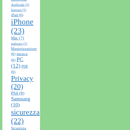
Artificiale
(5)
Internet
(5)
iPad
(6)
iPhone
(23)
Mac
(7)
malware
(5)
Masterizzazione
(6)
musica
PC
(6)
(12)
PDF
(6)
Privacy
(20)
PS4
(8)
Samsung
(10)
sicurezza
(22)
Sicurezza