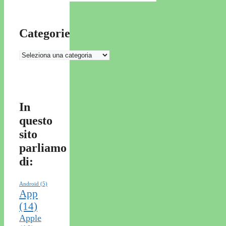
Categorie
Categorie
In
questo
sito
parliamo
di:
Android
(5)
App
(14)
Apple