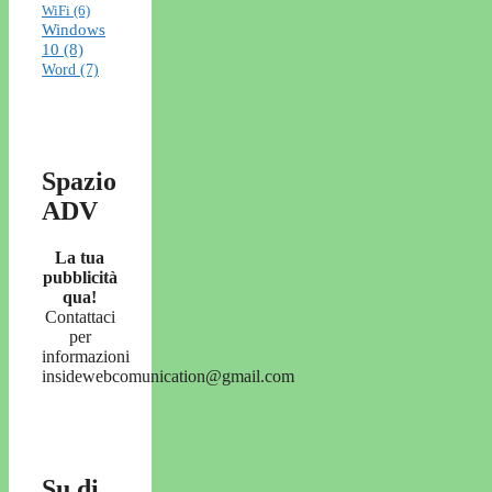
WiFi
(6)
Windows
10
(8)
Word
(7)
Spazio
ADV
La tua
pubblicità
qua!
Contattaci
per
informazioni
insidewebcomunication@gmail.com
Su di