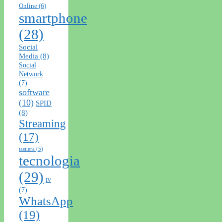
Online
(6)
smartphone
(28)
Social
Media
(8)
Social
Network
(7)
software
(10)
SPID
(8)
Streaming
(17)
tastiera
(5)
tecnologia
(29)
tv
(7)
WhatsApp
(19)