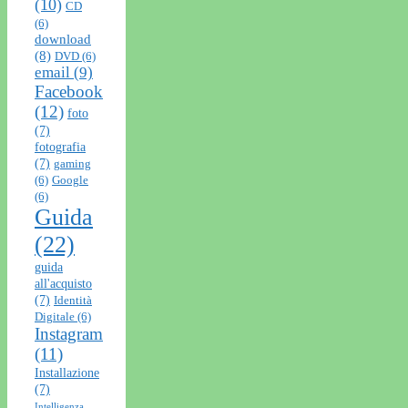
(10)
CD
(6)
download
(8)
DVD
(6)
email
(9)
Facebook
(12)
foto
(7)
fotografia
(7)
gaming
(6)
Google
(6)
Guida
(22)
guida
all'acquisto
(7)
Identità
Digitale
(6)
Instagram
(11)
Installazione
(7)
Intelligenza