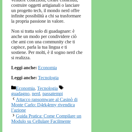
costruire oggetti artigianali o lanciare
un progetto tech, il mondo nerd offre
infinite possibilità a chi sa trasformare
la propria passione in valore.
Non si tratta solo di guadagnare: è
anche un modo per condividere ciò
che ami con una community che ti
capisce, parla la tua lingua e ti
sostiene. Per molti, è il sogno nerd che
si realizza.
Leggi anche:
Economia
Leggi anche:
Tecnologia
Categorie
Tag
Economia
,
Tecnologia
guadagno
,
nerd
,
passatempi
Attacco ransomware al Casinò di
Monte Carlo: D4rk4rmy rivendica
l’azione
Guida Pratica: Come Compilare un
Modulo su Cellulare Facilmente