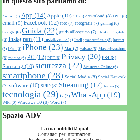
In questo sito parliamo di:
App
(14)
Apple
(10)
download
(8)
CD
(6)
DVD
(6)
Android
(5)
Facebook
(12)
email
(9)
foto
(7)
fotografia
(7)
gaming
(6)
Guida
(22)
guida all'acquisto
(7)
Google
(6)
Identità Digitale
Instagram
(11)
Installazione
(7)
(6)
Intelligenza Artificiale
(5)
Internet
iPhone
(23)
Mac
(7)
iPad
(6)
Masterizzazione
(5)
malware
(5)
Privacy
(20)
PC
(12)
PS4
(8)
(6)
musica
(6)
PDF
(6)
sicurezza
(22)
Samsung
(10)
Sicurezza Online
(6)
smartphone
(28)
Social Media
(8)
Social Network
Streaming
(17)
software
(10)
SPID
(8)
(7)
tastiera
(5)
tecnologia
(29)
WhatsApp
(19)
tv
(7)
Windows 10
(8)
Word
(7)
WiFi
(6)
Spazio ADV
La tua pubblicità qua!
Contattaci per informazioni
insidewebcomunication@gmail.com