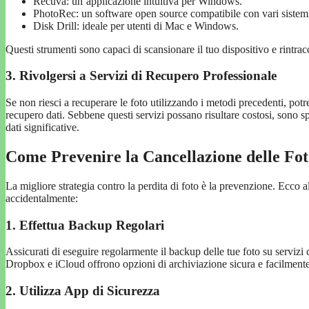
Recuva: un’applicazione intuitiva per Windows.
PhotoRec: un software open source compatibile con vari sistemi
Disk Drill: ideale per utenti di Mac e Windows.
Questi strumenti sono capaci di scansionare il tuo dispositivo e rintraccia
3. Rivolgersi a Servizi di Recupero Professionale
Se non riesci a recuperare le foto utilizzando i metodi precedenti, potr
recupero dati. Sebbene questi servizi possano risultare costosi, sono spe
dati significative.
Come Prevenire la Cancellazione delle Fo
La migliore strategia contro la perdita di foto è la prevenzione. Ecco 
accidentalmente:
1. Effettua Backup Regolari
Assicurati di eseguire regolarmente il backup delle tue foto su servizi
Dropbox e iCloud offrono opzioni di archiviazione sicura e facilmente
2. Utilizza App di Sicurezza