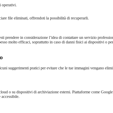
 operativi.
re file eliminati, offrendoti la possibilità di recuperarli.
esti prendere in considerazione l’idea di contattare un servizio professio
sso molto efficaci, soprattutto in caso di danni fisici ai dispositivi o per
to
alcuni suggerimenti pratici per evitare che le tue immagini vengano elim
 cloud o su dispositivi di archiviazione esterni. Piattaforme come Google
 accessibile.