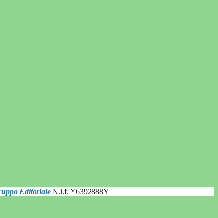
uppo Editoriale
N.i.f. Y6392888Y