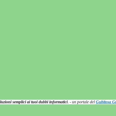
luzioni semplici ai tuoi dubbi informatici
.
- un portale del
Gubitosa Gr