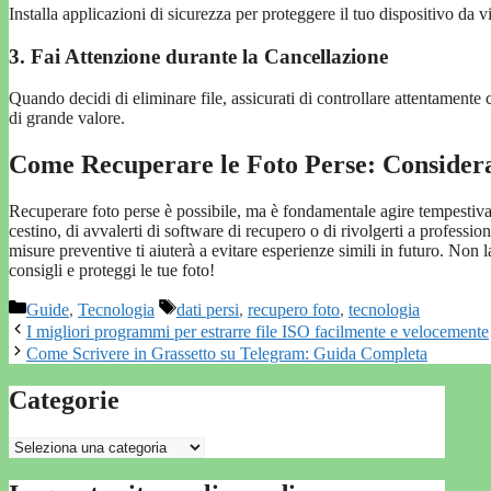
Installa applicazioni di sicurezza per proteggere il tuo dispositivo da v
3. Fai Attenzione durante la Cancellazione
Quando decidi di eliminare file, assicurati di controllare attentamente 
di grande valore.
Come Recuperare le Foto Perse: Consideraz
Recuperare foto perse è possibile, ma è fondamentale agire tempestivame
cestino, di avvalerti di software di recupero o di rivolgerti a professio
misure preventive ti aiuterà a evitare esperienze simili in futuro. Non l
consigli e proteggi le tue foto!
Categorie
Tag
Guide
,
Tecnologia
dati persi
,
recupero foto
,
tecnologia
I migliori programmi per estrarre file ISO facilmente e velocemente
Come Scrivere in Grassetto su Telegram: Guida Completa
Categorie
Categorie