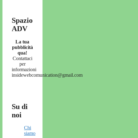
Spazio
ADV
La tua
pubblicità
qua!
Contattaci
per
informazioni
insidewebcomunication@gmail.com
Su di
noi
Chi
siamo