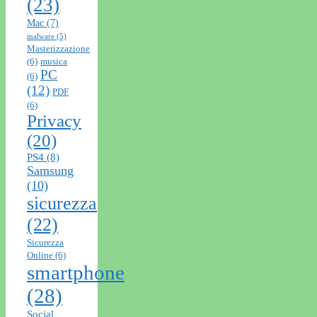
(23)
Mac
(7)
malware
(5)
Masterizzazione
(6)
musica
PC
(6)
(12)
PDF
(6)
Privacy
(20)
PS4
(8)
Samsung
(10)
sicurezza
(22)
Sicurezza
Online
(6)
smartphone
(28)
Social