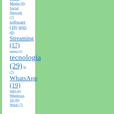
Media
(8)
Social
Network
(7)
software
(10)
SPID
(8)
Streaming
(17)
tastiera
(5)
tecnologia
(29)
tv
(7)
WhatsApp
(19)
WiFi
(6)
Windows
10
(8)
Word
(7)