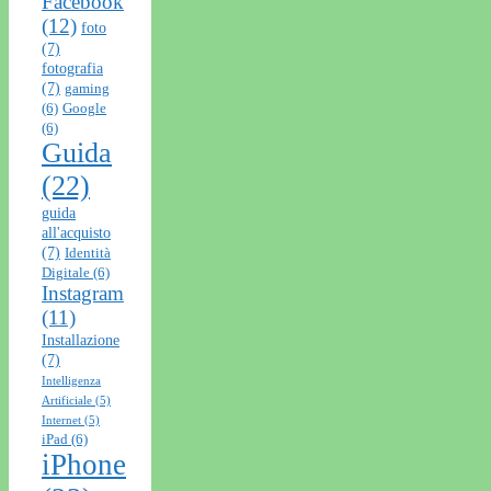
Facebook
(12)
foto
(7)
fotografia
(7)
gaming
(6)
Google
(6)
Guida
(22)
guida
all'acquisto
(7)
Identità
Digitale
(6)
Instagram
(11)
Installazione
(7)
Intelligenza
Artificiale
(5)
Internet
(5)
iPad
(6)
iPhone