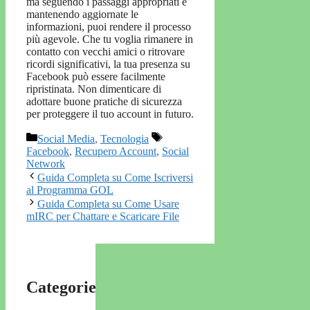
ma seguendo i passaggi appropriati e
mantenendo aggiornate le
informazioni, puoi rendere il processo
più agevole. Che tu voglia rimanere in
contatto con vecchi amici o ritrovare
ricordi significativi, la tua presenza su
Facebook può essere facilmente
ripristinata. Non dimenticare di
adottare buone pratiche di sicurezza
per proteggere il tuo account in futuro.
Categorie
Tag
Social Media
,
Tecnologia
Facebook
,
Recupero Account
,
Social
Network
Guida Completa su Come Iscriversi
al Programma GOL
Guida Completa su Come Usare
mIRC per Chattare e Scaricare File
Categorie