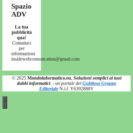
Spazio
ADV
La tua
pubblicità
qua!
Contattaci
per
informazioni
insidewebcomunication@gmail.com
© 2025
Mondoinformatico.eu
,
Soluzioni semplici ai tuoi
dubbi informatici
.
- un portale del
Gubitosa Gruppo
Editoriale
N.i.f. Y6392888Y