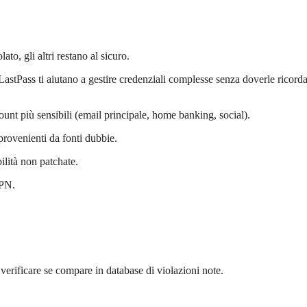
lato, gli altri restano al sicuro.
stPass ti aiutano a gestire credenziali complesse senza doverle ricord
ount più sensibili (email principale, home banking, social).
 provenienti da fonti dubbie.
ilità non patchate.
VPN.
erificare se compare in database di violazioni note.