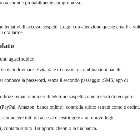
il tuo account è probabilmente compromesso.
o tentativi di accesso sospetti. Leggi con attenzione queste email: a volt
i d’allarme.
olato
unt, agisci subito:
cile da indovinare. Evita date di nascita o combinazioni banali.
er conosce la password, senza il secondo passaggio (SMS, app di
 indirizzi email o numeri di telefono sospetti come metodi di recupero.
ri (PayPal, Amazon, banca online), controlla subito estratti conto e ordini.
sconnettere tutti gli accessi e costringere a un nuovo login.
i) contatta subito il supporto clienti o la tua banca.