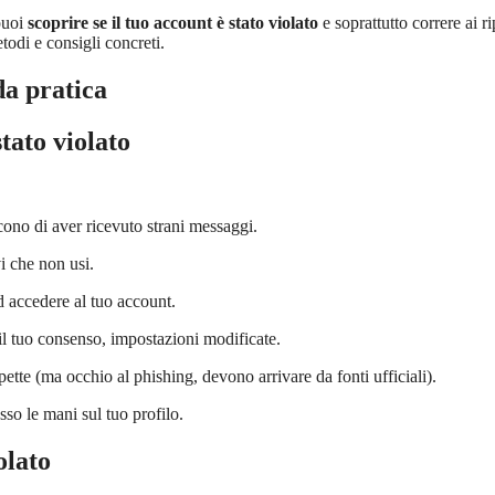
puoi
scoprire se il tuo account è stato violato
e soprattutto correre ai ri
todi e consigli concreti.
da pratica
tato violato
icono di aver ricevuto strani messaggi.
vi che non usi.
d accedere al tuo account.
 il tuo consenso, impostazioni modificate.
pette (ma occhio al phishing, devono arrivare da fonti ufficiali).
so le mani sul tuo profilo.
olato