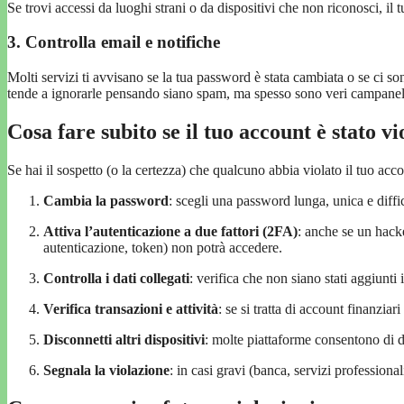
Se trovi accessi da luoghi strani o da dispositivi che non riconosci, 
3. Controlla email e notifiche
Molti servizi ti avvisano se la tua password è stata cambiata o se ci son
tende a ignorarle pensando siano spam, ma spesso sono veri campanell
Cosa fare subito se il tuo account è stato vi
Se hai il sospetto (o la certezza) che qualcuno abbia violato il tuo acco
Cambia la password
: scegli una password lunga, unica e diffi
Attiva l’autenticazione a due fattori (2FA)
: anche se un hack
autenticazione, token) non potrà accedere.
Controlla i dati collegati
: verifica che non siano stati aggiunti
Verifica transazioni e attività
: se si tratta di account finanzia
Disconnetti altri dispositivi
: molte piattaforme consentono di di
Segnala la violazione
: in casi gravi (banca, servizi professional