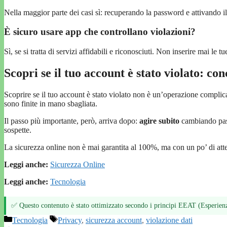
Nella maggior parte dei casi sì: recuperando la password e attivando il
È sicuro usare app che controllano violazioni?
Sì, se si tratta di servizi affidabili e riconosciuti. Non inserire mai le 
Scopri se il tuo account è stato violato: co
Scoprire se il tuo account è stato violato non è un’operazione complicat
sono finite in mano sbagliata.
Il passo più importante, però, arriva dopo:
agire subito
cambiando pass
sospette.
La sicurezza online non è mai garantita al 100%, ma con un po’ di atten
Leggi anche:
Sicurezza Online
Leggi anche:
Tecnologia
✅ Questo contenuto è stato ottimizzato secondo i principi EEAT (Esperienz
Categorie
Tag
Tecnologia
Privacy
,
sicurezza account
,
violazione dati