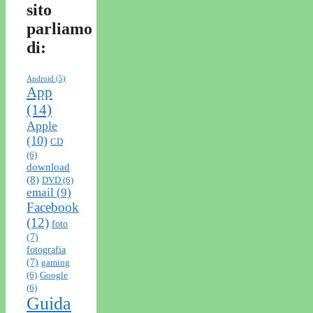
sito
parliamo
di:
Android
(5)
App
(14)
Apple
(10)
CD
(6)
download
(8)
DVD
(6)
email
(9)
Facebook
(12)
foto
(7)
fotografia
(7)
gaming
(6)
Google
(6)
Guida