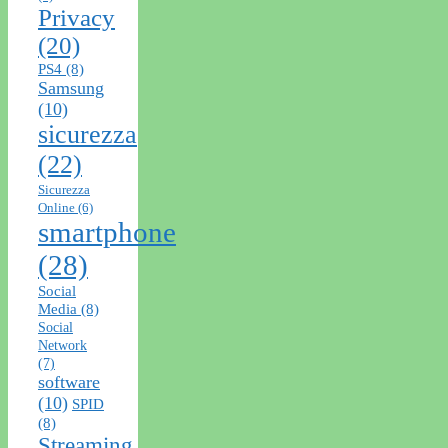
Privacy
(20)
PS4
(8)
Samsung
(10)
sicurezza
(22)
Sicurezza
Online
(6)
smartphone
(28)
Social
Media
(8)
Social
Network
(7)
software
(10)
SPID
(8)
Streaming