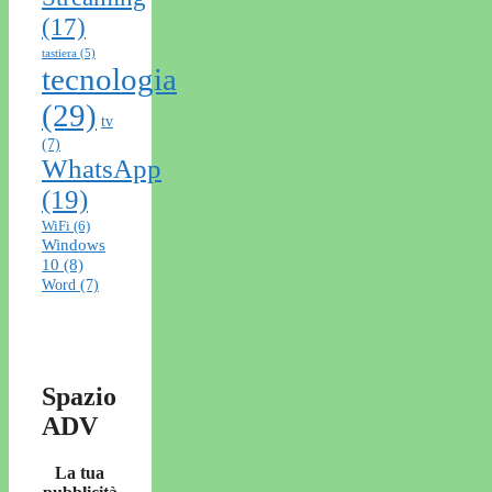
(17)
tastiera
(5)
tecnologia
(29)
tv
(7)
WhatsApp
(19)
WiFi
(6)
Windows
10
(8)
Word
(7)
Spazio
ADV
La tua