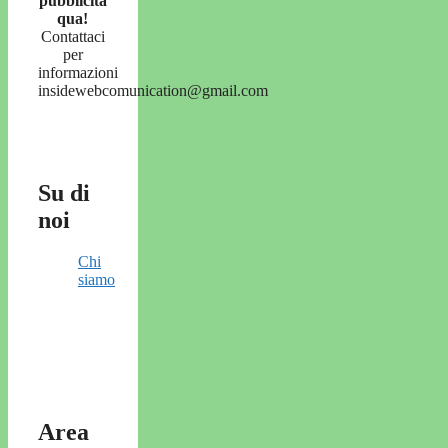
pubblicità
qua!
Contattaci
per
informazioni
insidewebcomunication@gmail.com
Su di
noi
Chi
siamo
Area