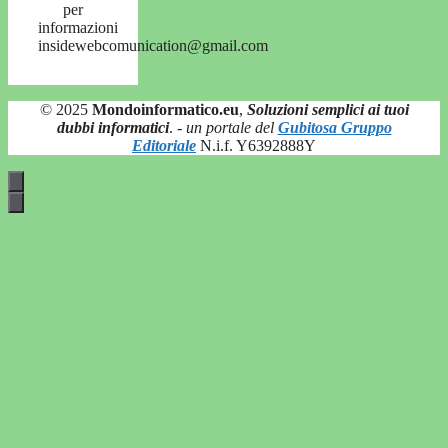
per
informazioni
insidewebcomunication@gmail.com
© 2025
Mondoinformatico.eu
,
Soluzioni semplici ai tuoi
dubbi informatici
.
- un portale del
Gubitosa Gruppo
Editoriale
N.i.f. Y6392888Y