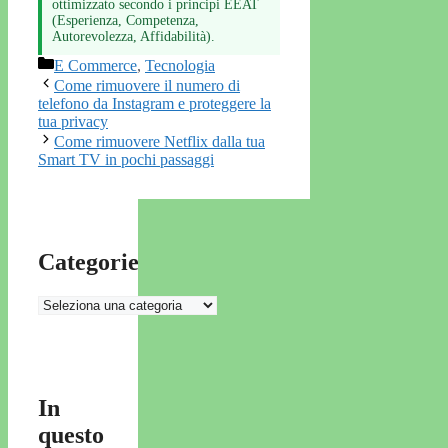
ottimizzato secondo i principi EEAT
(Esperienza, Competenza,
Autorevolezza, Affidabilità).
Categorie
E Commerce
,
Tecnologia
Come rimuovere il numero di
telefono da Instagram e proteggere la
tua privacy
Come rimuovere Netflix dalla tua
Smart TV in pochi passaggi
Categorie
Categorie
In
questo