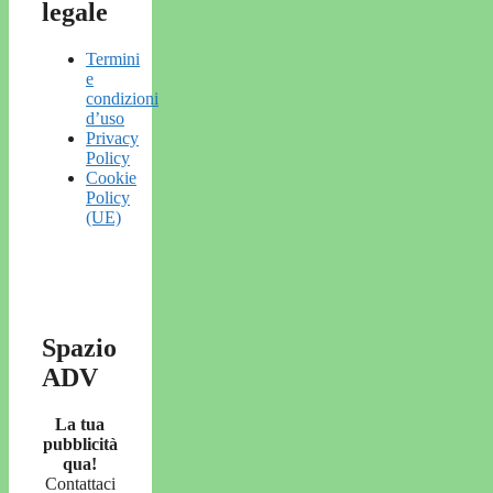
legale
Termini
e
condizioni
d’uso
Privacy
Policy
Cookie
Policy
(UE)
Spazio
ADV
La tua
pubblicità
qua!
Contattaci