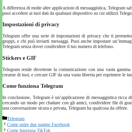
A differenza di molte altre applicazioni di messaggistica, Telegram salv
puoi accedere ai tuoi dati da qualsiasi dispositivo su cui utilizzi Teleg
Impostazioni di privacy
Telegram offre una serie di impostazioni di privacy che ti permetto
gruppi, e chi può inviarti messaggi. Puoi anche impostare un’immagin
Telegram senza dover condividere il tuo numero di telefono.
Stickers e GIF
Telegram rende divertente la comunicazione con una vasta gamma di s
crearne di tuoi, e cercare GIF da una vasta libreria per esprimere le t
Come funziona Telegram
In conclusione, Telegram è un’applicazione di messaggistica ricca di 
cercando un modo per chattare con gli amici, condividere file di gran
una conversazione sicura e privata, Telegram ha qualcosa da offrire.
Categorie
Telegram
Come unire due pagine Facebook
Come funziona TikTok