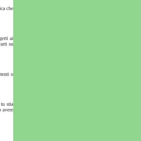
ica che
erti ai
arti su
tenti o
tu stia
o avere