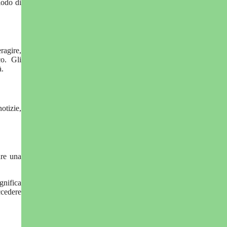
iodo di
ragire,
o. Gli
à.
otizie,
are una
gnifica
ccedere