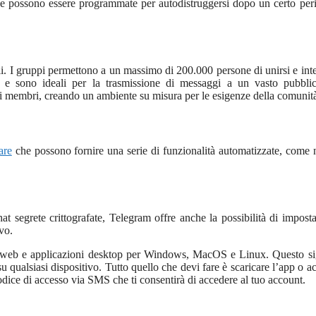
e possono essere programmate per autodistruggersi dopo un certo per
ali. I gruppi permettono a un massimo di 200.000 persone di unirsi e inte
 e sono ideali per la trasmissione di messaggi a un vasto pubblic
 i membri, creando un ambiente su misura per le esigenze della comunit
are
che possono fornire una serie di funzionalità automatizzate, come n
hat segrete crittografate, Telegram offre anche la possibilità di impost
vo.
ma web e applicazioni desktop per Windows, MacOS e Linux. Questo si
u qualsiasi dispositivo. Tutto quello che devi fare è scaricare l’app o a
codice di accesso via SMS che ti consentirà di accedere al tuo account.