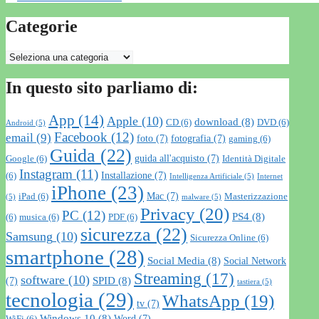
Categorie
Categorie
In questo sito parliamo di:
App
(14)
Apple
(10)
download
(8)
CD
(6)
DVD
(6)
Android
(5)
Facebook
(12)
email
(9)
foto
(7)
fotografia
(7)
gaming
(6)
Guida
(22)
guida all'acquisto
(7)
Google
(6)
Identità Digitale
Instagram
(11)
Installazione
(7)
(6)
Intelligenza Artificiale
(5)
Internet
iPhone
(23)
Mac
(7)
iPad
(6)
Masterizzazione
(5)
malware
(5)
Privacy
(20)
PC
(12)
PS4
(8)
(6)
musica
(6)
PDF
(6)
sicurezza
(22)
Samsung
(10)
Sicurezza Online
(6)
smartphone
(28)
Social Media
(8)
Social Network
Streaming
(17)
software
(10)
SPID
(8)
(7)
tastiera
(5)
tecnologia
(29)
WhatsApp
(19)
tv
(7)
Windows 10
(8)
Word
(7)
WiFi
(6)