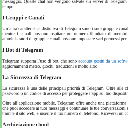
messaggio. Queste chat non vengono salvate sui server di Telegram 
tempo.
I Gruppi e Canali
Un’altra caratteristica distintiva di Telegram sono i suoi gruppi e can
mentre i canali possono ospitare un numero illimitato di membri
amministratori di gruppi e canali possono impostare vari permessi per
I Bot di Telegram
Telegram supporta l’uso di bot, che sono
account gestiti da un softw
aggiornamenti meteo, giochi, traduzioni e molto altro.
La Sicurezza di Telegram
La sicurezza è una delle principali priorità di Telegram. Oltre alle c
password o un codice di accesso per proteggere l’app sul tuo dispositi
Oltre all’applicazione mobile, Telegram offre anche una piattafor
che puoi accedere ai tuoi messaggi e continuare le tue conversazioni s
tramite il sito web, e inserire il tuo numero di telefono. Riceverai un 
Archiviazione cloud