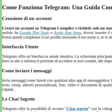
Come Funziona Telegram: Una Guida Com
Creazione di un account
Creare un account su Telegram è semplice e richiede solo un num
mobile da
Google Play Store
o
Apple App Store
, dovrai inserire i
Potrai quindi completare il tuo profilo inserendo il tuo nome e, se lo de
Interfaccia Utente
Telegram offre un’interfaccia utente intuitiva. La schermata principale
linee in alto a sinistra) ti permette di accedere ai tuoi contatti, alle impo
Come inviare i messaggi
Invia messaggi come faresti con qualsiasi altra app di messaggistica: 
testo, emoji, adesivi personalizzati, foto, video e documenti di qua
criptate.
Le Chat Segrete
Telegram offre la possibilità di avviare “
Chat segrete
” con la critto