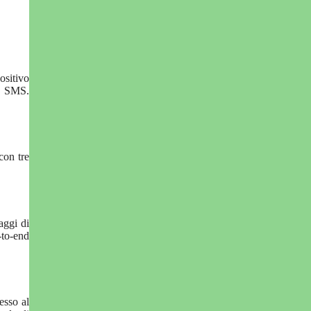
ositivo
te SMS.
con tre
aggi di
-to-end
esso al