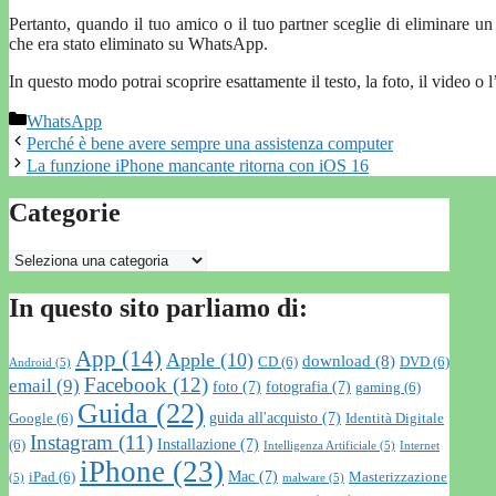
Pertanto, quando il tuo amico o il tuo partner sceglie di eliminare
che era stato eliminato su WhatsApp.
In questo modo potrai scoprire esattamente il testo, la foto, il video o 
Categorie
WhatsApp
Perché è bene avere sempre una assistenza computer
La funzione iPhone mancante ritorna con iOS 16
Categorie
Categorie
In questo sito parliamo di:
App
(14)
Apple
(10)
download
(8)
CD
(6)
DVD
(6)
Android
(5)
Facebook
(12)
email
(9)
foto
(7)
fotografia
(7)
gaming
(6)
Guida
(22)
guida all'acquisto
(7)
Google
(6)
Identità Digitale
Instagram
(11)
Installazione
(7)
(6)
Intelligenza Artificiale
(5)
Internet
iPhone
(23)
Mac
(7)
iPad
(6)
Masterizzazione
(5)
malware
(5)