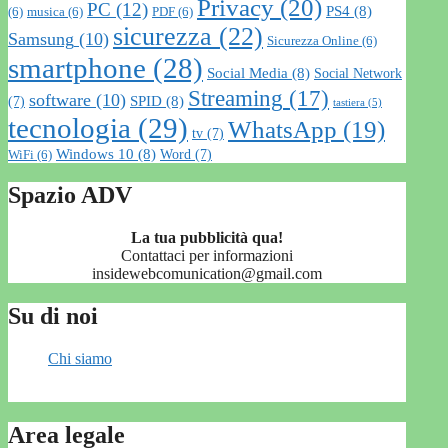
Privacy
(20)
PC
(12)
PS4
(8)
(6)
musica
(6)
PDF
(6)
sicurezza
(22)
Samsung
(10)
Sicurezza Online
(6)
smartphone
(28)
Social Media
(8)
Social Network
Streaming
(17)
software
(10)
SPID
(8)
(7)
tastiera
(5)
tecnologia
(29)
WhatsApp
(19)
tv
(7)
Windows 10
(8)
Word
(7)
WiFi
(6)
Spazio ADV
La tua pubblicità qua!
Contattaci per informazioni
insidewebcomunication@gmail.com
Su di noi
Chi siamo
Area legale