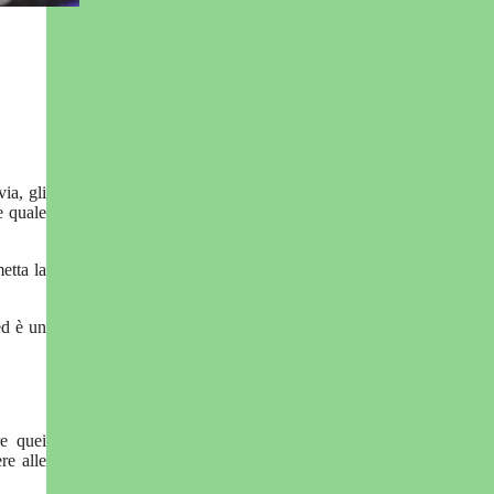
ia, gli
e quale
etta la
ed è un
re quei
re alle