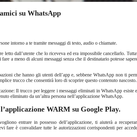
i amici su WhatsApp
one intorno a te tramite messaggi di testo, audio o chiamate.
 letto dall’utente che lo riceveva ed era impossibile cancellarlo. Tuttav
fare a meno di alcuni messaggi senza che il destinatario potesse saper
azioni che hanno gli utenti dell’app e, sebbene WhatsApp non ti perm
semplice trucco che consentirà loro di scoprire questo contenuto nascosto.
cazione: Il trucco per leggere i messaggi eliminati in WhatsApp esiste 
tenuto eliminato da un’altra persona nell’applicazione WhatsApp.
re l’applicazione WARM su Google Play.
gliono entrare in possesso dell’applicazione, ti aiuterà a recupera
vi fare è convalidare tutte le autorizzazioni corrispondenti per accede