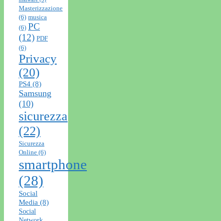
Masterizzazione
(6)
musica
PC
(6)
(12)
PDF
(6)
Privacy
(20)
PS4
(8)
Samsung
(10)
sicurezza
(22)
Sicurezza
Online
(6)
smartphone
(28)
Social
Media
(8)
Social
Network