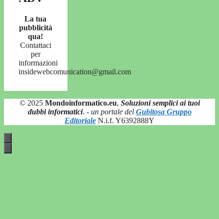
La tua
pubblicità
qua!
Contattaci
per
informazioni
insidewebcomunication@gmail.com
© 2025
Mondoinformatico.eu
,
Soluzioni semplici ai tuoi
dubbi informatici
.
- un portale del
Gubitosa Gruppo
Editoriale
N.i.f. Y6392888Y