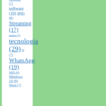
(7)
software
(10)
SPID
(8)
Streaming
(17)
tastiera
(5)
tecnologia
(29)
tv
(7)
WhatsApp
(19)
WiFi
(6)
Windows
10
(8)
Word
(7)