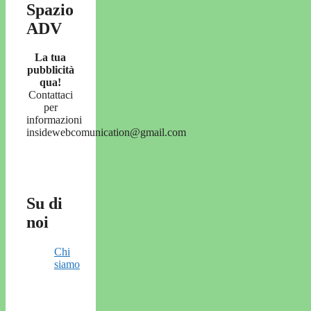
Spazio
ADV
La tua
pubblicità
qua!
Contattaci
per
informazioni
insidewebcomunication@gmail.com
Su di
noi
Chi
siamo