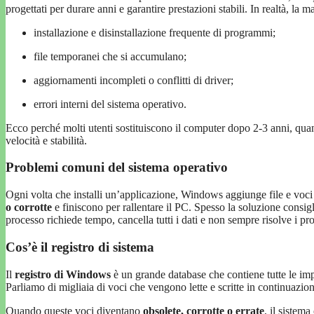
progettati per durare anni e garantire prestazioni stabili. In realtà, la 
installazione e disinstallazione frequente di programmi;
file temporanei che si accumulano;
aggiornamenti incompleti o conflitti di driver;
errori interni del sistema operativo.
Ecco perché molti utenti sostituiscono il computer dopo 2-3 anni, qua
velocità e stabilità.
Problemi comuni del sistema operativo
Ogni volta che installi un’applicazione, Windows aggiunge file e voci
o corrotte
e finiscono per rallentare il PC. Spesso la soluzione consigl
processo richiede tempo, cancella tutti i dati e non sempre risolve i pr
Cos’è il registro di sistema
Il
registro di Windows
è un grande database che contiene tutte le impo
Parliamo di migliaia di voci che vengono lette e scritte in continuazio
Quando queste voci diventano
obsolete, corrotte o errate
, il sistema