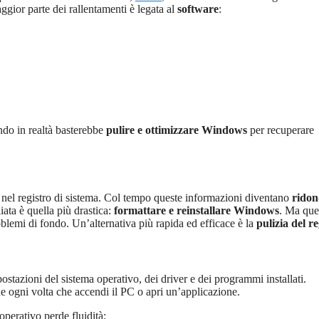
maggior parte dei rallentamenti è legata al
software
:
ndo in realtà basterebbe
pulire e ottimizzare Windows
per recuperare
 nel registro di sistema. Col tempo queste informazioni diventano
ridon
iata è quella più drastica:
formattare e reinstallare Windows
. Ma que
oblemi di fondo. Un’alternativa più rapida ed efficace è la
pulizia del re
stazioni del sistema operativo, dei driver e dei programmi installati.
ne ogni volta che accendi il PC o apri un’applicazione.
 operativo perde fluidità: