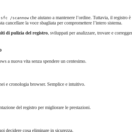
o
che aiutano a mantenere l’ordine. Tuttavia, il registro è
sfc /scannow
a cancellare la voce sbagliata per compromettere l’intero sistema.
ti di pulizia del registro
, sviluppati per analizzare, trovare e corregge
o
indows a nuova vita senza spendere un centesimo.
anei e cronologia browser. Semplice e intuitivo.
tazione del registro per migliorare le prestazioni.
puoi decidere cosa eliminare in sicurezza.