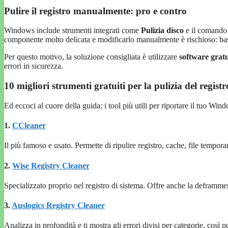
Pulire il registro manualmente: pro e contro
Windows include strumenti integrati come
Pulizia disco
e il comand
componente molto delicata e modificarlo manualmente è rischioso: bast
Per questo motivo, la soluzione consigliata è utilizzare
software gratui
errori in sicurezza.
10 migliori strumenti gratuiti per la pulizia del registr
Ed eccoci al cuore della guida: i tool più utili per riportare il tuo W
1.
CCleaner
Il più famoso e usato. Permette di ripulire registro, cache, file tempor
2.
Wise Registry Cleaner
Specializzato proprio nel registro di sistema. Offre anche la deframmen
3.
Auslogics Registry Cleaner
Analizza in profondità e ti mostra gli errori divisi per categorie, così 