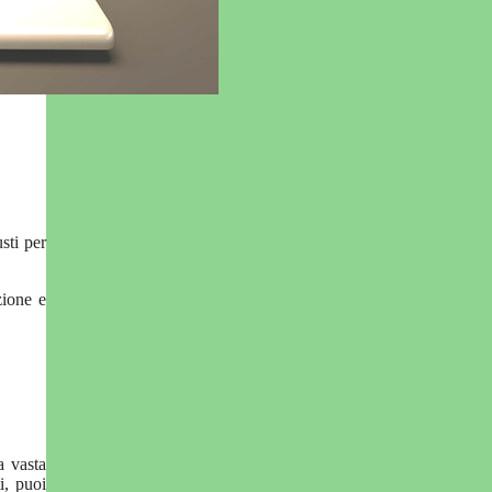
sti per
zione e
a vasta
i, puoi