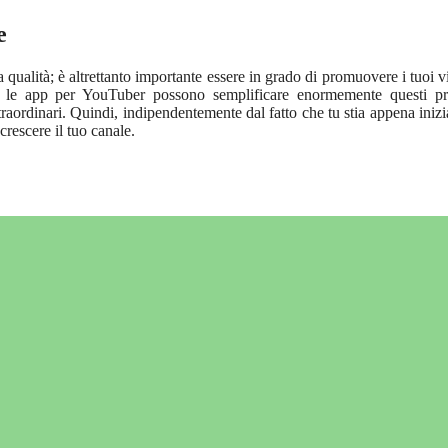
e
 qualità; è altrettanto importante essere in grado di promuovere i tuoi v
, le app per YouTuber possono semplificare enormemente questi pro
straordinari. Quindi, indipendentemente dal fatto che tu stia appena iniz
 crescere il tuo canale.