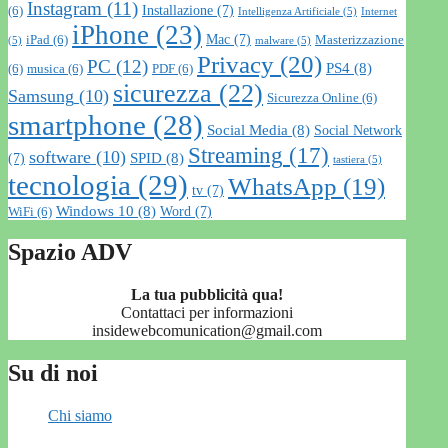
Instagram
(11)
Installazione
(7)
(6)
Intelligenza Artificiale
(5)
Internet
iPhone
(23)
Mac
(7)
iPad
(6)
Masterizzazione
(5)
malware
(5)
Privacy
(20)
PC
(12)
PS4
(8)
(6)
musica
(6)
PDF
(6)
sicurezza
(22)
Samsung
(10)
Sicurezza Online
(6)
smartphone
(28)
Social Media
(8)
Social Network
Streaming
(17)
software
(10)
SPID
(8)
(7)
tastiera
(5)
tecnologia
(29)
WhatsApp
(19)
tv
(7)
Windows 10
(8)
Word
(7)
WiFi
(6)
Spazio ADV
La tua pubblicità qua!
Contattaci per informazioni
insidewebcomunication@gmail.com
Su di noi
Chi siamo