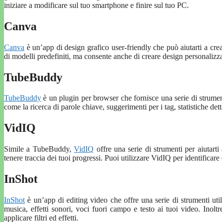
iniziare a modificare sul tuo smartphone e finire sul tuo PC.
Canva
Canva
è un’app di design grafico user-friendly che può aiutarti a cr
di modelli predefiniti, ma consente anche di creare design personalizza
TubeBuddy
TubeBuddy
è un plugin per browser che fornisce una serie di strument
come la ricerca di parole chiave, suggerimenti per i tag, statistiche det
VidIQ
Simile a TubeBuddy,
VidIQ
offre una serie di strumenti per aiutarti 
tenere traccia dei tuoi progressi. Puoi utilizzare VidIQ per identificare
InShot
InShot
è un’app di editing video che offre una serie di strumenti util
musica, effetti sonori, voci fuori campo e testo ai tuoi video. Inoltr
applicare filtri ed effetti.