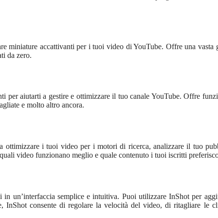
eare miniature accattivanti per i tuoi video di YouTube. Offre una vast
ti da zero.
i per aiutarti a gestire e ottimizzare il tuo canale YouTube. Offre funzi
tagliate e molto altro ancora.
a ottimizzare i tuoi video per i motori di ricerca, analizzare il tuo pub
 quali video funzionano meglio e quale contenuto i tuoi iscritti preferisc
i in un’interfaccia semplice e intuitiva. Puoi utilizzare InShot per agg
e, InShot consente di regolare la velocità del video, di ritagliare le cl