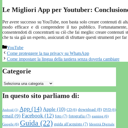
Le Migliori App per Youtuber: Conclusion
Per avere successo su YouTube, non basta solo creare contenuti di alta
modo efficace e di comprendere il tuo pubblico. Fortunatamente
consentendoti di concentrarti su ciò che fai meglio: creare contenuti 
che tu sia già un esperto, assicurati di sfruttare questi strumenti per far
Categorie
YouTube
Come proteggere la tua privacy su WhatsApp
Come impostare la lingua della tastiera senza doverla cambiare
Categorie
Categorie
In questo sito parliamo di:
App
(14)
Apple
(10)
download
(8)
CD
(6)
DVD
(6)
Android
(5)
Facebook
(12)
email
(9)
foto
(7)
fotografia
(7)
gaming
(6)
Guida
(22)
guida all'acquisto
(7)
Google
(6)
Identità Digitale