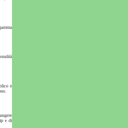
a gamma
onalità
blico e
ono.
iungere
ip e di