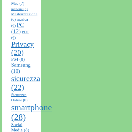
Mac
(7)
malware
(5)
Masterizzazione
(6)
musica
PC
(6)
(12)
PDF
(6)
Privacy
(20)
PS4
(8)
Samsung
(10)
sicurezza
(22)
Sicurezza
Online
(6)
smartphone
(28)
Social
Media
(8)