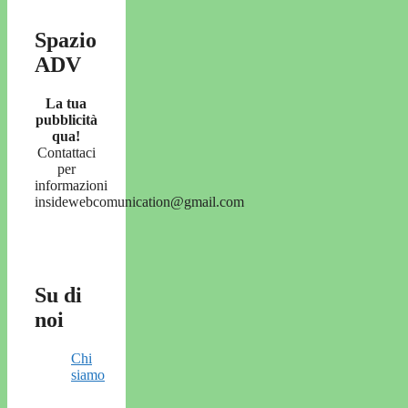
Spazio
ADV
La tua
pubblicità
qua!
Contattaci
per
informazioni
insidewebcomunication@gmail.com
Su di
noi
Chi
siamo