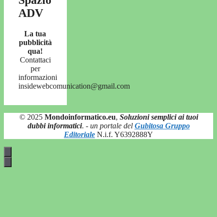
ADV
La tua
pubblicità
qua!
Contattaci
per
informazioni
insidewebcomunication@gmail.com
© 2025
Mondoinformatico.eu
,
Soluzioni semplici ai tuoi
dubbi informatici
.
- un portale del
Gubitosa Gruppo
Editoriale
N.i.f. Y6392888Y