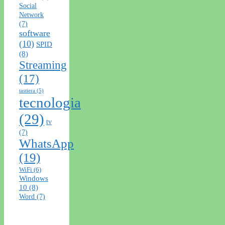
Social
Network
(7)
software
(10)
SPID
(8)
Streaming
(17)
tastiera
(5)
tecnologia
(29)
tv
(7)
WhatsApp
(19)
WiFi
(6)
Windows
10
(8)
Word
(7)