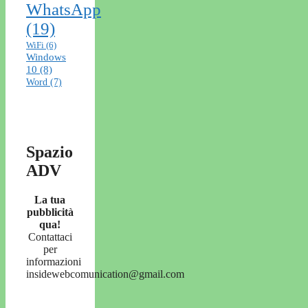
WhatsApp
(19)
WiFi
(6)
Windows
10
(8)
Word
(7)
Spazio
ADV
La tua
pubblicità
qua!
Contattaci
per
informazioni
insidewebcomunication@gmail.com