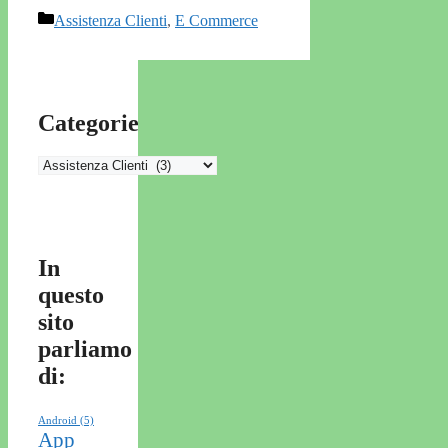
Categorie
Assistenza Clienti
,
E Commerce
Categorie
Categorie
In
questo
sito
parliamo
di:
Android
(5)
App