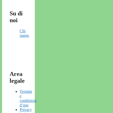
Su di
noi
Chi
siamo
Area
legale
Termini
e
condizioni
d’uso
Privacy