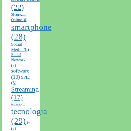
(22)
Sicurezza
Online
(6)
smartphone
(28)
Social
Media
(8)
Social
Network
(7)
software
(10)
SPID
(8)
Streaming
(17)
tastiera
(5)
tecnologia
(29)
tv
(7)