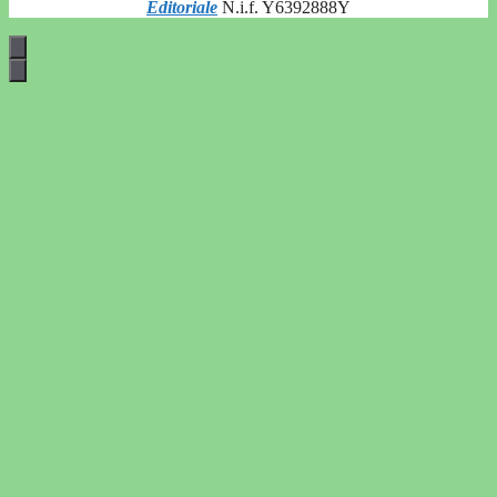
Editoriale
N.i.f. Y6392888Y