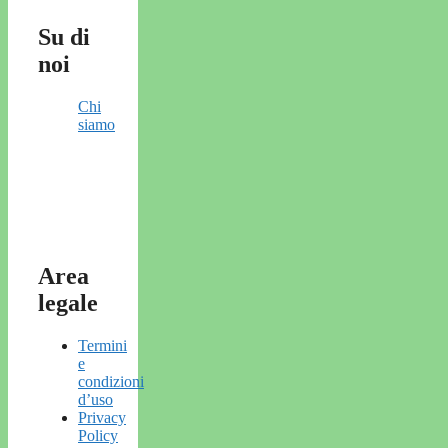
Su di
noi
Chi
siamo
Area
legale
Termini
e
condizioni
d’uso
Privacy
Policy