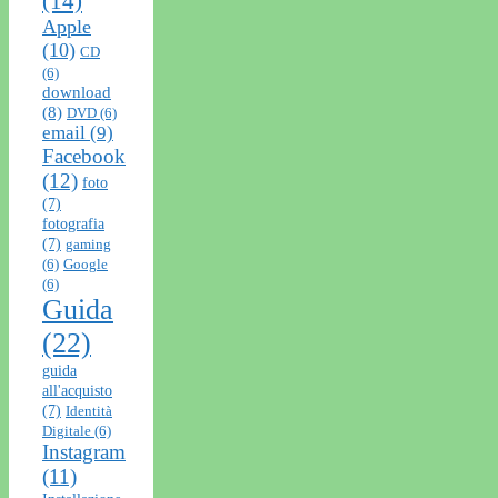
(14)
Apple
(10)
CD
(6)
download
(8)
DVD
(6)
email
(9)
Facebook
(12)
foto
(7)
fotografia
(7)
gaming
(6)
Google
(6)
Guida
(22)
guida
all'acquisto
(7)
Identità
Digitale
(6)
Instagram
(11)