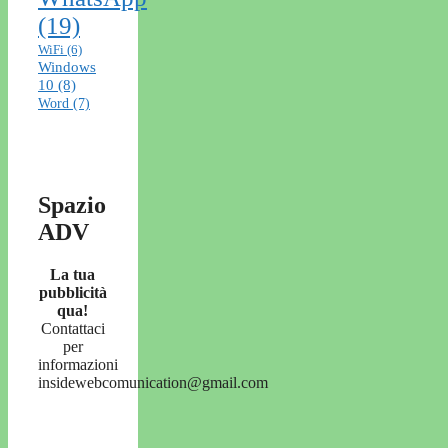
(19)
WiFi
(6)
Windows
10
(8)
Word
(7)
Spazio
ADV
La tua
pubblicità
qua!
Contattaci
per
informazioni
insidewebcomunication@gmail.com