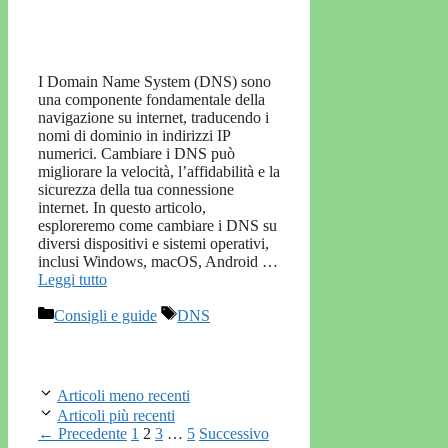
I Domain Name System (DNS) sono
una componente fondamentale della
navigazione su internet, traducendo i
nomi di dominio in indirizzi IP
numerici. Cambiare i DNS può
migliorare la velocità, l’affidabilità e la
sicurezza della tua connessione
internet. In questo articolo,
esploreremo come cambiare i DNS su
diversi dispositivi e sistemi operativi,
inclusi Windows, macOS, Android …
Leggi tutto
Categorie
Tag
Consigli e guide
DNS
Articoli meno recenti
Articoli più recenti
Pagina
Pagina
Pagina
Pagina
←
Precedente
1
2
3
…
5
Successivo