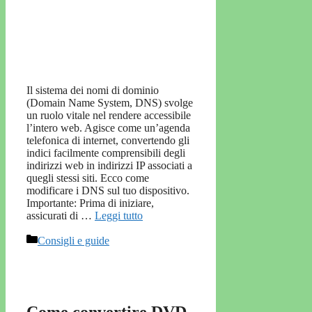
Il sistema dei nomi di dominio
(Domain Name System, DNS) svolge
un ruolo vitale nel rendere accessibile
l’intero web. Agisce come un’agenda
telefonica di internet, convertendo gli
indici facilmente comprensibili degli
indirizzi web in indirizzi IP associati a
quegli stessi siti. Ecco come
modificare i DNS sul tuo dispositivo.
Importante: Prima di iniziare,
assicurati di …
Leggi tutto
Categorie
Consigli e guide
Come convertire DVD