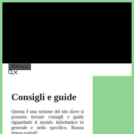
Vai
al
contenuto
Menu
Consigli e guide
Questa è una sezione del sito dove si
possono trovare consigli e guide
riguardanti il mondo informatico in
generale e nello specifico. Buona
lettura quindi!