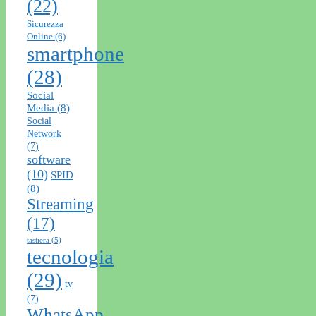
(22)
Sicurezza
Online
(6)
smartphone
(28)
Social
Media
(8)
Social
Network
(7)
software
(10)
SPID
(8)
Streaming
(17)
tastiera
(5)
tecnologia
(29)
tv
(7)
WhatsApp