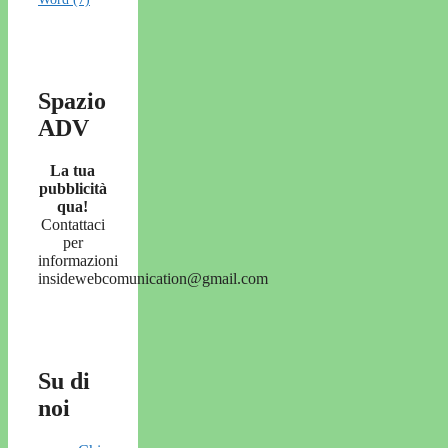
Spazio
ADV
La tua
pubblicità
qua!
Contattaci
per
informazioni
insidewebcomunication@gmail.com
Su di
noi