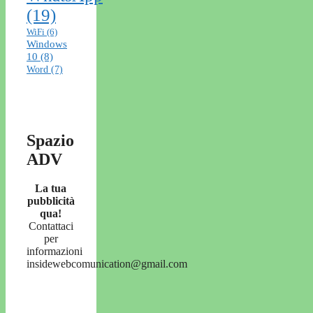
(19)
WiFi
(6)
Windows
10
(8)
Word
(7)
Spazio
ADV
La tua
pubblicità
qua!
Contattaci
per
informazioni
insidewebcomunication@gmail.com