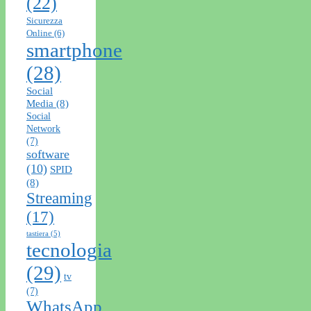
(22)
Sicurezza
Online
(6)
smartphone
(28)
Social
Media
(8)
Social
Network
(7)
software
(10)
SPID
(8)
Streaming
(17)
tastiera
(5)
tecnologia
(29)
tv
(7)
WhatsApp