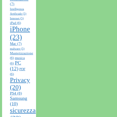
(7)
Intelligenza
Artificiale
(5)
Internet
(5)
iPad
(6)
iPhone
(23)
Mac
(7)
malware
(5)
Masterizzazione
(6)
musica
PC
(6)
(12)
PDF
(6)
Privacy
(20)
PS4
(8)
Samsung
(10)
sicurezza