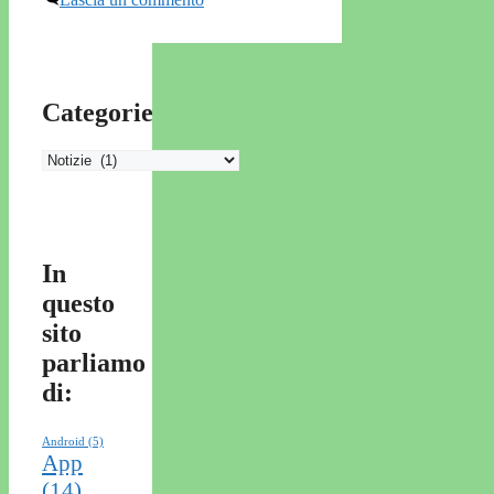
Categorie
Categorie
In
questo
sito
parliamo
di:
Android
(5)
App
(14)