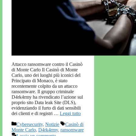
Attacco ransomware contro il Casinò
di Monte Carlo Il Casinò di Monte
Carlo, uno dei luoghi più iconici del
Principato di Monaco, è stato
recentemente colpito da un attacco
ransomware. Il gruppo criminale
D4rk4rmy ha rivendicato l’azione sul
proprio sito Data leak Site (DLS),
evidenziando il furto di dati sensibili
dei clienti e di registri …
Leggi tutto
Categorie
Tag
Cybersecurity
,
Notizie
Casinò di
Monte Carlo
,
D4rk4rmy
,
ransomware
Lascia un commento