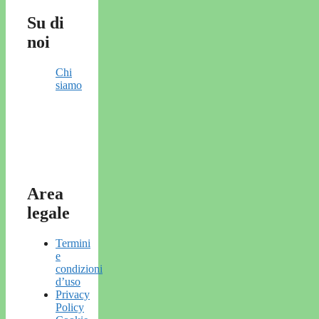
Su di
noi
Chi
siamo
Area
legale
Termini
e
condizioni
d’uso
Privacy
Policy