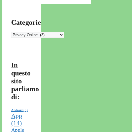
Categorie
Categorie
In
questo
sito
parliamo
di:
Android
(5)
App
(14)
Apple