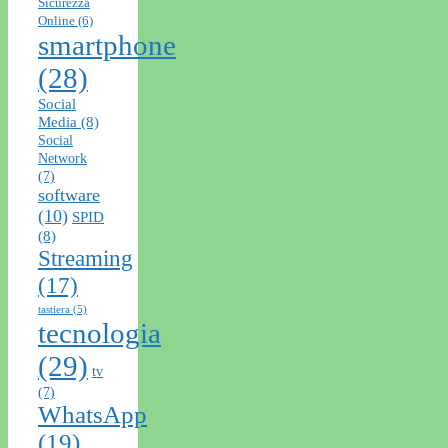
Sicurezza
Online
(6)
smartphone
(28)
Social
Media
(8)
Social
Network
(7)
software
(10)
SPID
(8)
Streaming
(17)
tastiera
(5)
tecnologia
(29)
tv
(7)
WhatsApp
(19)