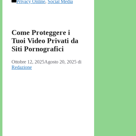
Categorie
Privacy Online
,
Social Media
Come Proteggere i
Tuoi Video Privati da
Siti Pornografici
Ottobre 12, 2025
Agosto 20, 2025
di
Redazione