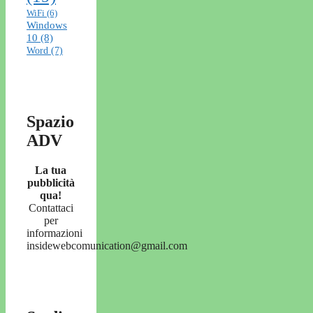
WiFi
(6)
Windows
10
(8)
Word
(7)
Spazio
ADV
La tua
pubblicità
qua!
Contattaci
per
informazioni
insidewebcomunication@gmail.com