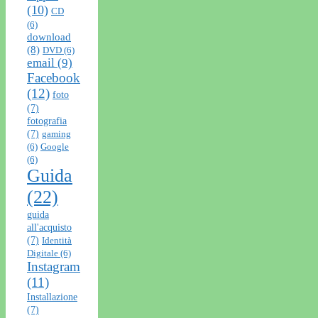
(10)
CD
(6)
download
(8)
DVD
(6)
email
(9)
Facebook
(12)
foto
(7)
fotografia
(7)
gaming
(6)
Google
(6)
Guida
(22)
guida
all'acquisto
(7)
Identità
Digitale
(6)
Instagram
(11)
Installazione
(7)