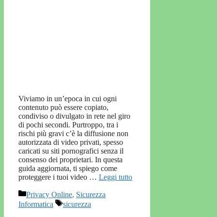
Viviamo in un’epoca in cui ogni
contenuto può essere copiato,
condiviso o divulgato in rete nel giro
di pochi secondi. Purtroppo, tra i
rischi più gravi c’è la diffusione non
autorizzata di video privati, spesso
caricati su siti pornografici senza il
consenso dei proprietari. In questa
guida aggiornata, ti spiego come
proteggere i tuoi video …
Leggi tutto
Categorie
Privacy Online
,
Sicurezza
Tag
Informatica
sicurezza