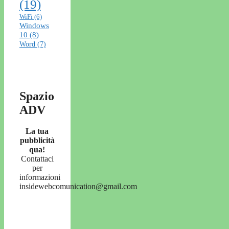
(19)
WiFi
(6)
Windows
10
(8)
Word
(7)
Spazio
ADV
La tua
pubblicità
qua!
Contattaci
per
informazioni
insidewebcomunication@gmail.com