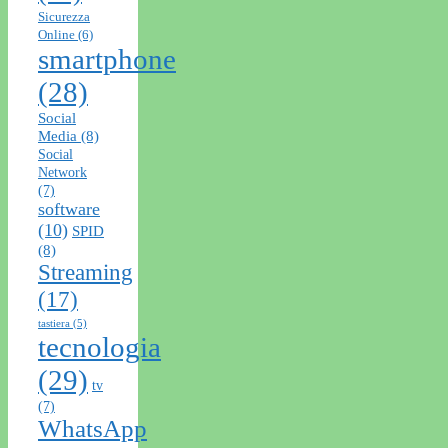
Sicurezza
Online
(6)
smartphone
(28)
Social
Media
(8)
Social
Network
(7)
software
(10)
SPID
(8)
Streaming
(17)
tastiera
(5)
tecnologia
(29)
tv
(7)
WhatsApp