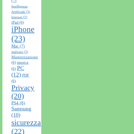
(7)
Intelligenza
Artificiale
(5)
Internet
(5)
iPad
(6)
iPhone
(23)
Mac
(7)
malware
(5)
Masterizzazione
(6)
musica
PC
(6)
(12)
PDF
(6)
Privacy
(20)
PS4
(8)
Samsung
(10)
sicurezza
(22)