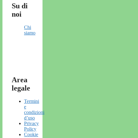
Su di
noi
Chi
siamo
Area
legale
Termini
e
condizioni
d’uso
Privacy
Policy
Cookie