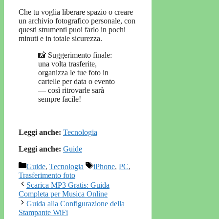
Che tu voglia liberare spazio o creare
un archivio fotografico personale, con
questi strumenti puoi farlo in pochi
minuti e in totale sicurezza.
📸 Suggerimento finale:
una volta trasferite,
organizza le tue foto in
cartelle per data o evento
— così ritrovarle sarà
sempre facile!
Leggi anche:
Tecnologia
Leggi anche:
Guide
Categorie
Tag
Guide
,
Tecnologia
iPhone
,
PC
,
Trasferimento foto
Scarica MP3 Gratis: Guida
Completa per Musica Online
Guida alla Configurazione della
Stampante WiFi