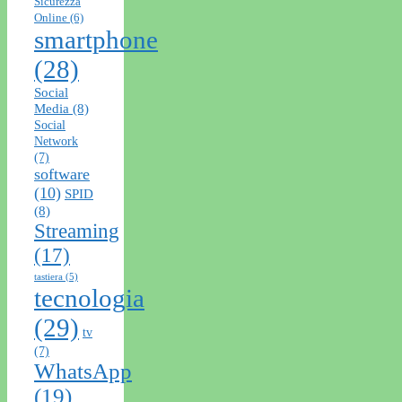
Sicurezza
Online
(6)
smartphone
(28)
Social
Media
(8)
Social
Network
(7)
software
(10)
SPID
(8)
Streaming
(17)
tastiera
(5)
tecnologia
(29)
tv
(7)
WhatsApp
(19)