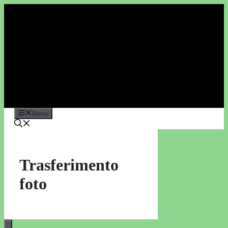
Vai
al
contenuto
Menu
Trasferimento
foto