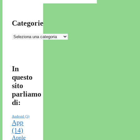
Categorie
Categorie
In
questo
sito
parliamo
di:
Android
(5)
App
(14)
Apple