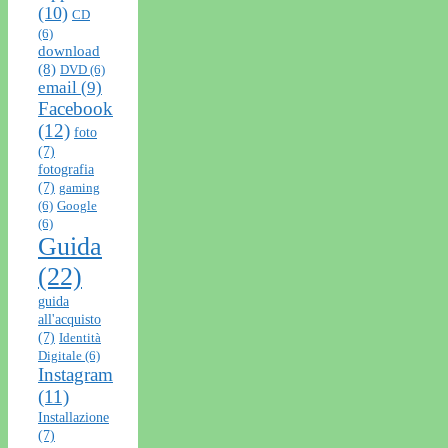
(10)
CD
(6)
download
(8)
DVD
(6)
email
(9)
Facebook
(12)
foto
(7)
fotografia
(7)
gaming
(6)
Google
(6)
Guida
(22)
guida
all'acquisto
(7)
Identità
Digitale
(6)
Instagram
(11)
Installazione
(7)