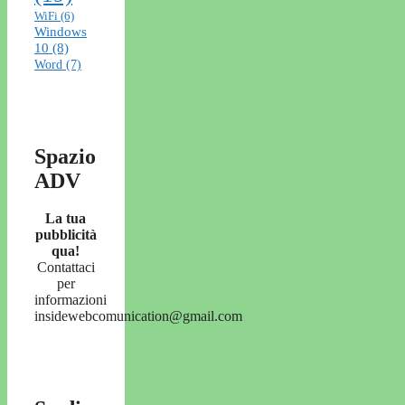
WiFi
(6)
Windows
10
(8)
Word
(7)
Spazio
ADV
La tua
pubblicità
qua!
Contattaci
per
informazioni
insidewebcomunication@gmail.com