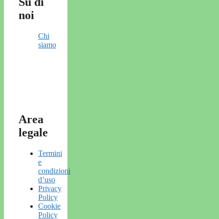
Su di
noi
Chi
siamo
Area
legale
Termini
e
condizioni
d’uso
Privacy
Policy
Cookie
Policy