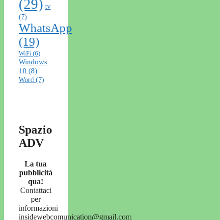
(29)
tv
(7)
WhatsApp
(19)
WiFi
(6)
Windows
10
(8)
Word
(7)
Spazio
ADV
La tua
pubblicità
qua!
Contattaci
per
informazioni
insidewebcomunication@gmail.com