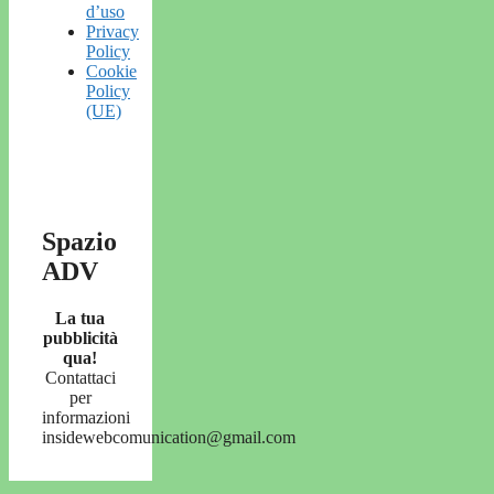
d’uso
Privacy
Policy
Cookie
Policy
(UE)
Spazio
ADV
La tua
pubblicità
qua!
Contattaci
per
informazioni
insidewebcomunication@gmail.com