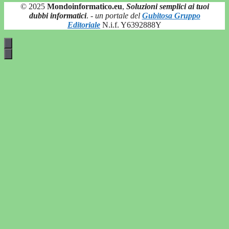
© 2025
Mondoinformatico.eu
,
Soluzioni semplici ai tuoi
dubbi informatici
.
- un portale del
Gubitosa Gruppo
Editoriale
N.i.f. Y6392888Y