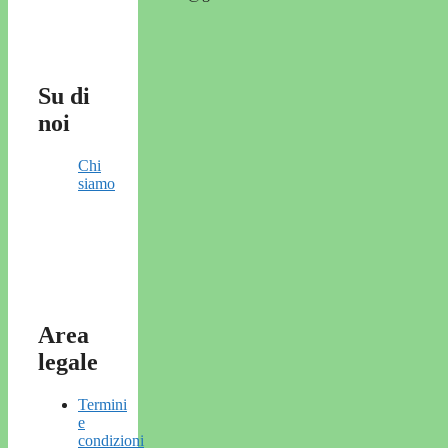
Su di
noi
Chi
siamo
Area
legale
Termini
e
condizioni