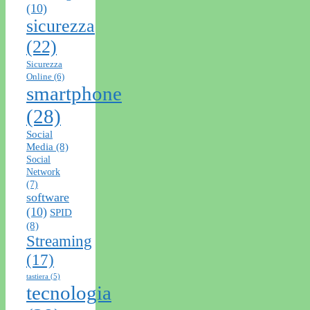
(10)
sicurezza
(22)
Sicurezza
Online
(6)
smartphone
(28)
Social
Media
(8)
Social
Network
(7)
software
(10)
SPID
(8)
Streaming
(17)
tastiera
(5)
tecnologia