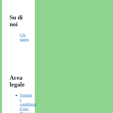
Su di
noi
Chi
siamo
Area
legale
Termini
e
condizioni
d’uso