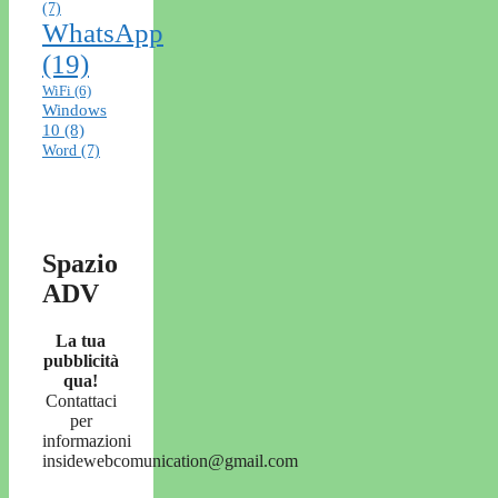
(7)
WhatsApp
(19)
WiFi
(6)
Windows
10
(8)
Word
(7)
Spazio
ADV
La tua
pubblicità
qua!
Contattaci
per
informazioni
insidewebcomunication@gmail.com