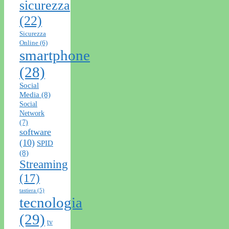
sicurezza
(22)
Sicurezza
Online
(6)
smartphone
(28)
Social
Media
(8)
Social
Network
(7)
software
(10)
SPID
(8)
Streaming
(17)
tastiera
(5)
tecnologia
(29)
tv