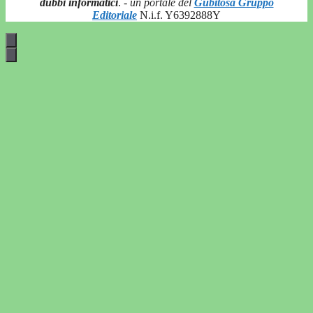
dubbi informatici
.
- un portale del
Gubitosa Gruppo
Editoriale
N.i.f. Y6392888Y