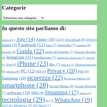
Categorie
Categorie
In questo sito parliamo di:
App
(14)
Apple
(10)
download
(8)
CD
(6)
DVD
(6)
Android
(5)
Facebook
(12)
email
(9)
foto
(7)
fotografia
(7)
gaming
(6)
Guida
(22)
guida all'acquisto
(7)
Google
(6)
Identità Digitale
Instagram
(11)
Installazione
(7)
(6)
Intelligenza Artificiale
(5)
Internet
iPhone
(23)
Mac
(7)
iPad
(6)
Masterizzazione
(5)
malware
(5)
Privacy
(20)
PC
(12)
PS4
(8)
(6)
musica
(6)
PDF
(6)
sicurezza
(22)
Samsung
(10)
Sicurezza Online
(6)
smartphone
(28)
Social Media
(8)
Social Network
Streaming
(17)
software
(10)
SPID
(8)
(7)
tastiera
(5)
tecnologia
(29)
WhatsApp
(19)
tv
(7)
Windows 10
(8)
Word
(7)
WiFi
(6)