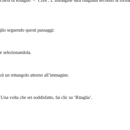
chera di Ritaglio’ > ‘Crea’. L’immagine sarà ritagliata secondo la form
aglio seguendo questi passaggi:
e selezionandola.
irà un rettangolo attorno all’immagine.
 Una volta che sei soddisfatto, fai clic su ‘Ritaglia’.