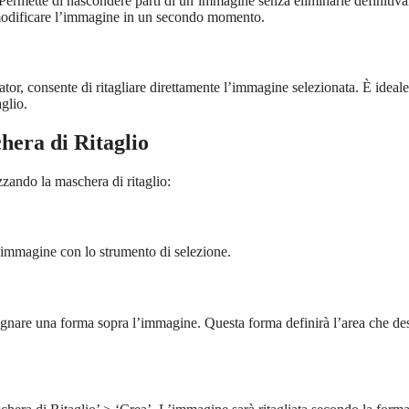
r. Permette di nascondere parti di un’immagine senza eliminarle definitiv
i modificare l’immagine in un secondo momento.
trator, consente di ritagliare direttamente l’immagine selezionata. È ideal
aglio.
era di Ritaglio
zzando la maschera di ritaglio:
 l’immagine con lo strumento di selezione.
isegnare una forma sopra l’immagine. Questa forma definirà l’area che de