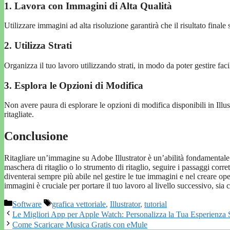
1. Lavora con Immagini di Alta Qualità
Utilizzare immagini ad alta risoluzione garantirà che il risultato finale 
2. Utilizza Strati
Organizza il tuo lavoro utilizzando strati, in modo da poter gestire fa
3. Esplora le Opzioni di Modifica
Non avere paura di esplorare le opzioni di modifica disponibili in Illust
ritagliate.
Conclusione
Ritagliare un’immagine su Adobe Illustrator è un’abilità fondamentale pe
maschera di ritaglio o lo strumento di ritaglio, seguire i passaggi corrett
diventerai sempre più abile nel gestire le tue immagini e nel creare oper
immagini è cruciale per portare il tuo lavoro al livello successivo, sia 
Categorie
Tag
Software
grafica vettoriale
,
Illustrator
,
tutorial
Le Migliori App per Apple Watch: Personalizza la Tua Esperienza 
Come Scaricare Musica Gratis con eMule