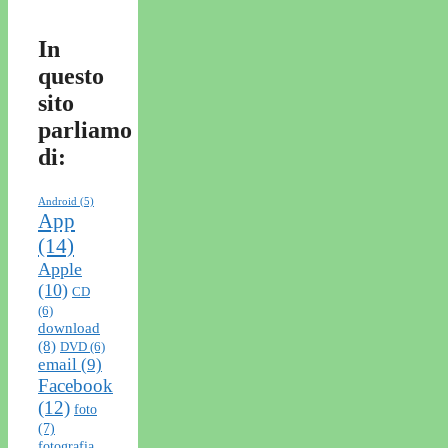
In
questo
sito
parliamo
di:
Android
(5)
App
(14)
Apple
(10)
CD
(6)
download
(8)
DVD
(6)
email
(9)
Facebook
(12)
foto
(7)
fotografia