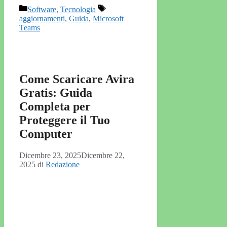
Categorie
Tag
Software
,
Tecnologia
aggiornamenti
,
Guida
,
Microsoft
Teams
Come Scaricare Avira
Gratis: Guida
Completa per
Proteggere il Tuo
Computer
Dicembre 23, 2025
Dicembre 22,
2025
di
Redazione