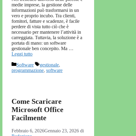
medie imprese, la gestione delle
informazioni può trasformarsi in un
vero e proprio incubo. Tra clienti,
fornitori, fatture e scadenze, è facile
perdere di vista tutto ciò che è
necessario per mantenere l’attività in
carreggiata. Tuttavia, la soluzione è a
portata di mano: un software
gestionale ben concepito. Ma …
Leggi tutto
Categorie
Tag
Software
gestionale
,
programmazione
,
software
Come Scaricare
Microsoft Office
Facilmente
Febbraio 6, 2026
Gennaio 23, 2026
di