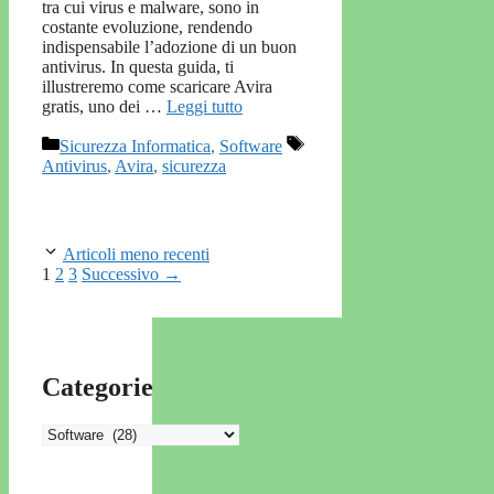
tra cui virus e malware, sono in
costante evoluzione, rendendo
indispensabile l’adozione di un buon
antivirus. In questa guida, ti
illustreremo come scaricare Avira
gratis, uno dei …
Leggi tutto
Categorie
Tag
Sicurezza Informatica
,
Software
Antivirus
,
Avira
,
sicurezza
Articoli meno recenti
Pagina
Pagina
Pagina
1
2
3
Successivo
→
Categorie
Categorie