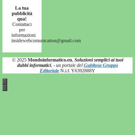
La tua
pubblicità
qua!
Contattaci
per
informazioni
insidewebcomunication@gmail.com
© 2025
Mondoinformatico.eu
,
Soluzioni semplici ai tuoi
dubbi informatici
.
- un portale del
Gubitosa Gruppo
Editoriale
N.i.f. Y6392888Y