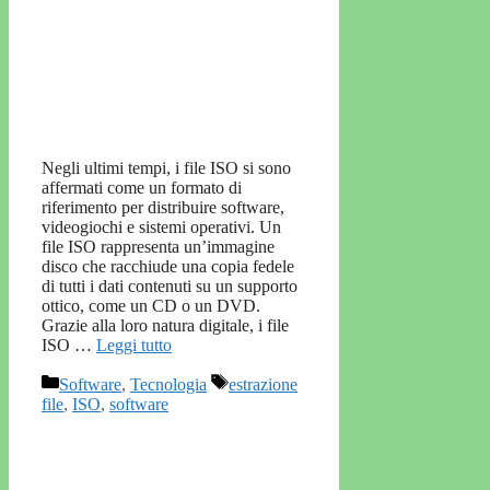
Negli ultimi tempi, i file ISO si sono
affermati come un formato di
riferimento per distribuire software,
videogiochi e sistemi operativi. Un
file ISO rappresenta un’immagine
disco che racchiude una copia fedele
di tutti i dati contenuti su un supporto
ottico, come un CD o un DVD.
Grazie alla loro natura digitale, i file
ISO …
Leggi tutto
Categorie
Tag
Software
,
Tecnologia
estrazione
file
,
ISO
,
software