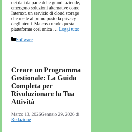
dei dati da parte delle grandi aziende,
emergono soluzioni alternative come
Internxt, un servizio di cloud storage
che mette al primo posto la privacy
degli utenti. Ma cosa rende questa
piattaforma così unica …
Leggi tutto
Categorie
Software
Creare un Programma
Gestionale: La Guida
Completa per
Rivoluzionare la Tua
Attività
Marzo 13, 2026
Gennaio 29, 2026
di
Redazione