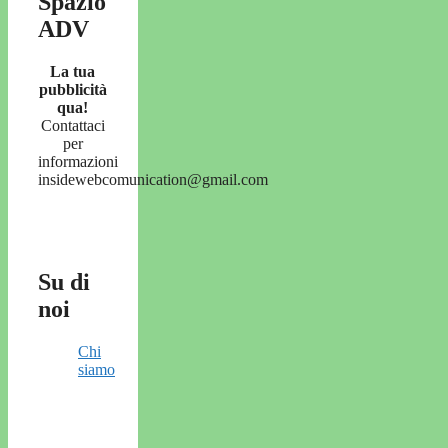
Spazio
ADV
La tua
pubblicità
qua!
Contattaci
per
informazioni
insidewebcomunication@gmail.com
Su di
noi
Chi
siamo