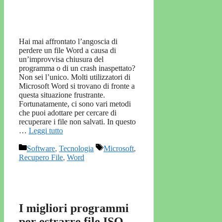
Hai mai affrontato l’angoscia di
perdere un file Word a causa di
un’improvvisa chiusura del
programma o di un crash inaspettato?
Non sei l’unico. Molti utilizzatori di
Microsoft Word si trovano di fronte a
questa situazione frustrante.
Fortunatamente, ci sono vari metodi
che puoi adottare per cercare di
recuperare i file non salvati. In questo
…
Leggi tutto
Categorie
Tag
Software
,
Tecnologia
Microsoft
,
Recupero File
,
Word
I migliori programmi
per estrarre file ISO