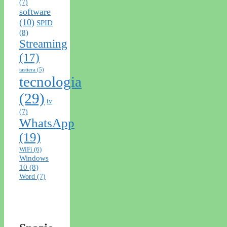
(7)
software
(10)
SPID
(8)
Streaming
(17)
tastiera
(5)
tecnologia
(29)
tv
(7)
WhatsApp
(19)
WiFi
(6)
Windows
10
(8)
Word
(7)