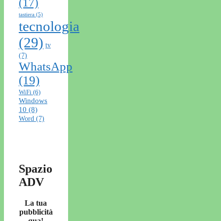
(17)
tastiera
(5)
tecnologia
(29)
tv
(7)
WhatsApp
(19)
WiFi
(6)
Windows
10
(8)
Word
(7)
Spazio
ADV
La tua
pubblicità
qua!