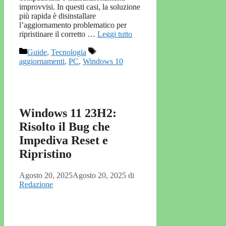
improvvisi. In questi casi, la soluzione
più rapida è disinstallare
l’aggiornamento problematico per
ripristinare il corretto …
Leggi tutto
Categorie
Tag
Guide
,
Tecnologia
aggiornamenti
,
PC
,
Windows 10
Windows 11 23H2:
Risolto il Bug che
Impediva Reset e
Ripristino
Agosto 20, 2025
Agosto 20, 2025
di
Redazione