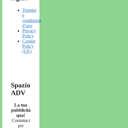
Termini
e
condizioni
d’uso
Privacy
Policy
Cookie
Policy
(UE)
Spazio
ADV
La tua
pubblicità
qua!
Contattaci
per