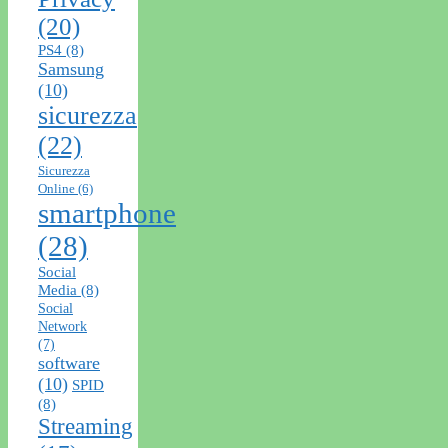
(20)
PS4
(8)
Samsung
(10)
sicurezza
(22)
Sicurezza
Online
(6)
smartphone
(28)
Social
Media
(8)
Social
Network
(7)
software
(10)
SPID
(8)
Streaming