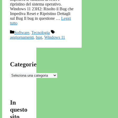
ripristino del sistema operativo.
Windows 11 23H2: Risolto il Bug che
Impediva Reset e Ripristino Dettagli
sul Bug Il bug in questione …
Leggi
tutto
Categorie
Tag
Software
,
Tecnologia
aggiornamenti
,
bug
,
Windows 11
Categorie
Categorie
In
questo
sito