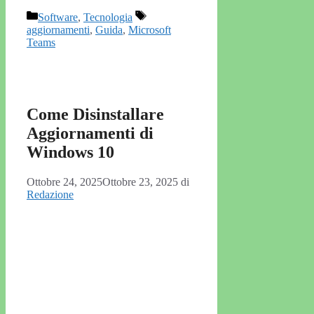
Categorie
Tag
Software
,
Tecnologia
aggiornamenti
,
Guida
,
Microsoft
Teams
Come Disinstallare
Aggiornamenti di
Windows 10
Ottobre 24, 2025
Ottobre 23, 2025
di
Redazione