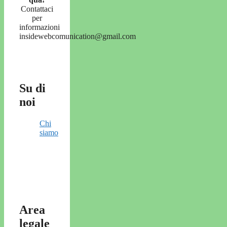
Contattaci
per
informazioni
insidewebcomunication@gmail.com
Su di
noi
Chi
siamo
Area
legale