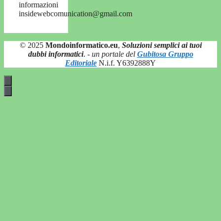
informazioni
insidewebcomunication@gmail.com
© 2025
Mondoinformatico.eu
,
Soluzioni semplici ai tuoi
dubbi informatici
.
- un portale del
Gubitosa Gruppo
Editoriale
N.i.f. Y6392888Y