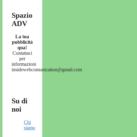
Spazio
ADV
La tua
pubblicità
qua!
Contattaci
per
informazioni
insidewebcomunication@gmail.com
Su di
noi
Chi
siamo