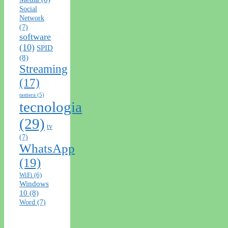
Social
Network
(7)
software
(10)
SPID
(8)
Streaming
(17)
tastiera
(5)
tecnologia
(29)
tv
(7)
WhatsApp
(19)
WiFi
(6)
Windows
10
(8)
Word
(7)