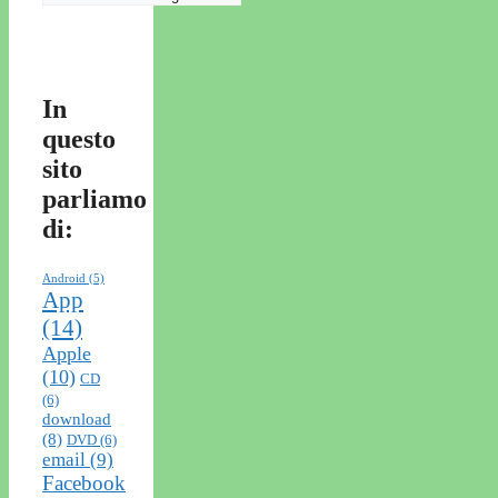
In
questo
sito
parliamo
di:
Android
(5)
App
(14)
Apple
(10)
CD
(6)
download
(8)
DVD
(6)
email
(9)
Facebook