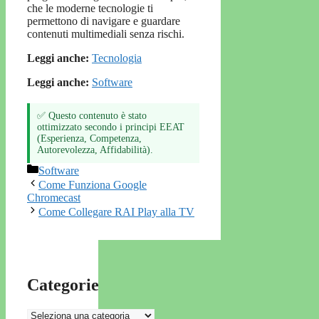
che le moderne tecnologie ti
permettono di navigare e guardare
contenuti multimediali senza rischi.
Leggi anche:
Tecnologia
Leggi anche:
Software
✅ Questo contenuto è stato
ottimizzato secondo i principi EEAT
(Esperienza, Competenza,
Autorevolezza, Affidabilità).
Categorie
Software
Come Funziona Google
Chromecast
Come Collegare RAI Play alla TV
Categorie
Categorie