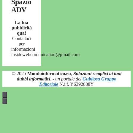
Spazio
ADV
La tua
pubblicità
qua!
Contattaci
per
informazioni
insidewebcomunication@gmail.com
© 2025
Mondoinformatico.eu
,
Soluzioni semplici ai tuoi
dubbi informatici
.
- un portale del
Gubitosa Gruppo
Editoriale
N.i.f. Y6392888Y