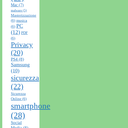
Mac
(7)
malware
(5)
Masterizzazione
(6)
musica
PC
(6)
(12)
PDF
(6)
Privacy
(20)
PS4
(8)
Samsung
(10)
sicurezza
(22)
Sicurezza
Online
(6)
smartphone
(28)
Social
Media
(8)