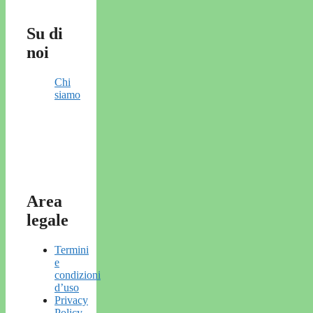
Su di
noi
Chi
siamo
Area
legale
Termini
e
condizioni
d’uso
Privacy
Policy