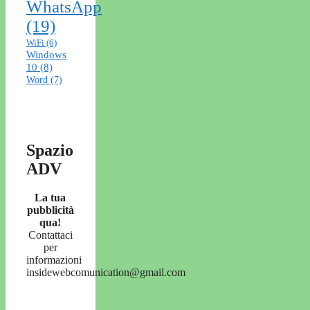
WhatsApp
(19)
WiFi
(6)
Windows
10
(8)
Word
(7)
Spazio
ADV
La tua
pubblicità
qua!
Contattaci
per
informazioni
insidewebcomunication@gmail.com