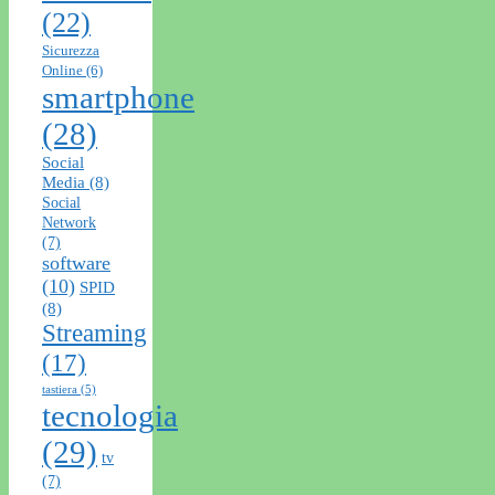
(22)
Sicurezza
Online
(6)
smartphone
(28)
Social
Media
(8)
Social
Network
(7)
software
(10)
SPID
(8)
Streaming
(17)
tastiera
(5)
tecnologia
(29)
tv
(7)