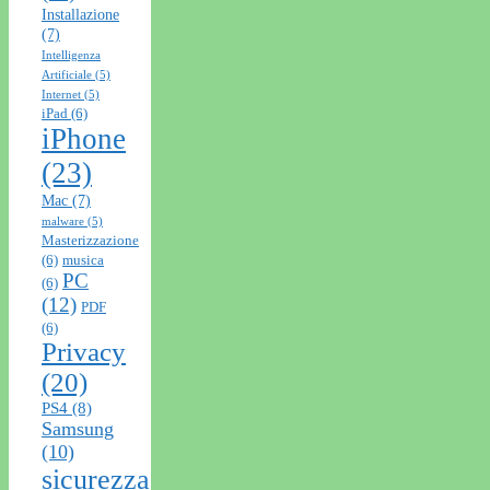
Installazione
(7)
Intelligenza
Artificiale
(5)
Internet
(5)
iPad
(6)
iPhone
(23)
Mac
(7)
malware
(5)
Masterizzazione
(6)
musica
PC
(6)
(12)
PDF
(6)
Privacy
(20)
PS4
(8)
Samsung
(10)
sicurezza