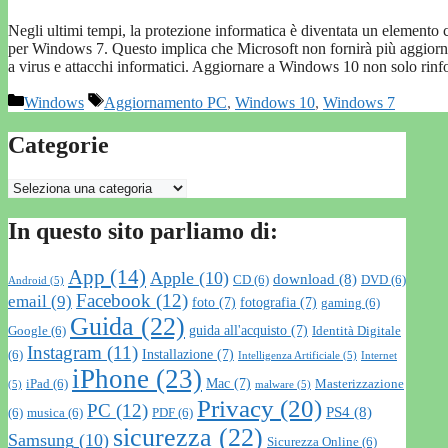
Negli ultimi tempi, la protezione informatica è diventata un elemento c
per Windows 7. Questo implica che Microsoft non fornirà più aggiorna
a virus e attacchi informatici. Aggiornare a Windows 10 non solo rin
Categorie
Tag
Windows
Aggiornamento PC
,
Windows 10
,
Windows 7
Categorie
Categorie
In questo sito parliamo di:
App
(14)
Apple
(10)
download
(8)
CD
(6)
DVD
(6)
Android
(5)
Facebook
(12)
email
(9)
foto
(7)
fotografia
(7)
gaming
(6)
Guida
(22)
guida all'acquisto
(7)
Google
(6)
Identità Digitale
Instagram
(11)
Installazione
(7)
(6)
Intelligenza Artificiale
(5)
Internet
iPhone
(23)
Mac
(7)
iPad
(6)
Masterizzazione
(5)
malware
(5)
Privacy
(20)
PC
(12)
PS4
(8)
(6)
musica
(6)
PDF
(6)
sicurezza
(22)
Samsung
(10)
Sicurezza Online
(6)