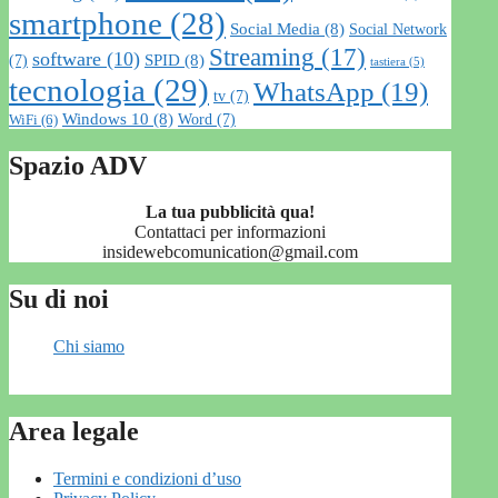
smartphone
(28)
Social Media
(8)
Social Network
Streaming
(17)
software
(10)
SPID
(8)
(7)
tastiera
(5)
tecnologia
(29)
WhatsApp
(19)
tv
(7)
Windows 10
(8)
Word
(7)
WiFi
(6)
Spazio ADV
La tua pubblicità qua!
Contattaci per informazioni
insidewebcomunication@gmail.com
Su di noi
Chi siamo
Area legale
Termini e condizioni d’uso