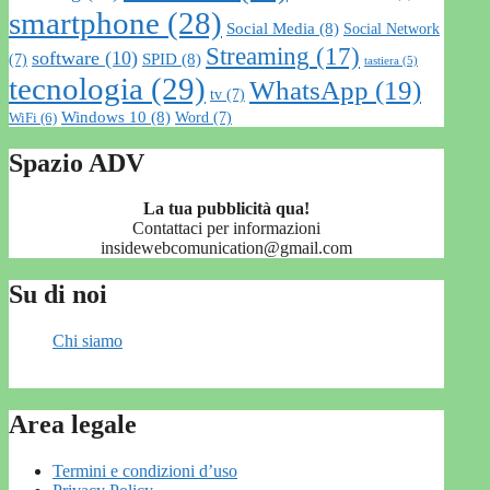
smartphone
(28)
Social Media
(8)
Social Network
Streaming
(17)
software
(10)
SPID
(8)
(7)
tastiera
(5)
tecnologia
(29)
WhatsApp
(19)
tv
(7)
Windows 10
(8)
Word
(7)
WiFi
(6)
Spazio ADV
La tua pubblicità qua!
Contattaci per informazioni
insidewebcomunication@gmail.com
Su di noi
Chi siamo
Area legale
Termini e condizioni d’uso