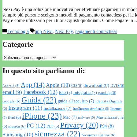
Nexi Pay è una soluzione innovativa per effettuare pagamenti in modo 
sempre più persone scelgono metodi di pagamento contactless per la l
Pay e come utilizzarlo per i tuoi acquisti quotidiani. Come Pagare in
Categorie
Tag
Tecnologia
app Nexi
,
Nexi Pay
,
pagamenti contactless
Categorie
Categorie
In questo sito parliamo di:
App
(14)
Apple
(10)
download
(8)
CD
(6)
DVD
(6)
Android
(5)
Facebook
(12)
email
(9)
foto
(7)
fotografia
(7)
gaming
(6)
Guida
(22)
guida all'acquisto
(7)
Google
(6)
Identità Digitale
Instagram
(11)
Installazione
(7)
(6)
Intelligenza Artificiale
(5)
Internet
iPhone
(23)
Mac
(7)
iPad
(6)
Masterizzazione
(5)
malware
(5)
Privacy
(20)
PC
(12)
PS4
(8)
(6)
musica
(6)
PDF
(6)
sicurezza
(22)
Samsung
(10)
Sicurezza Online
(6)