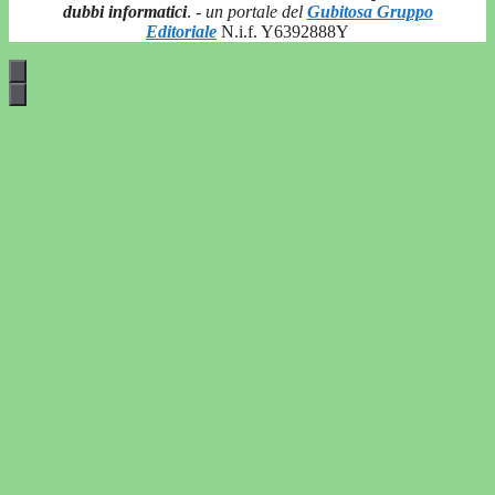
dubbi informatici
.
- un portale del
Gubitosa Gruppo
Editoriale
N.i.f. Y6392888Y