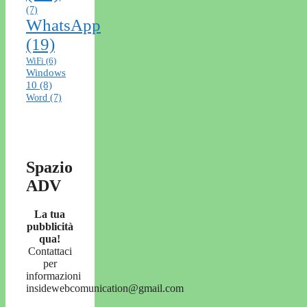
(7)
WhatsApp
(19)
WiFi
(6)
Windows
10
(8)
Word
(7)
Spazio
ADV
La tua
pubblicità
qua!
Contattaci
per
informazioni
insidewebcomunication@gmail.com