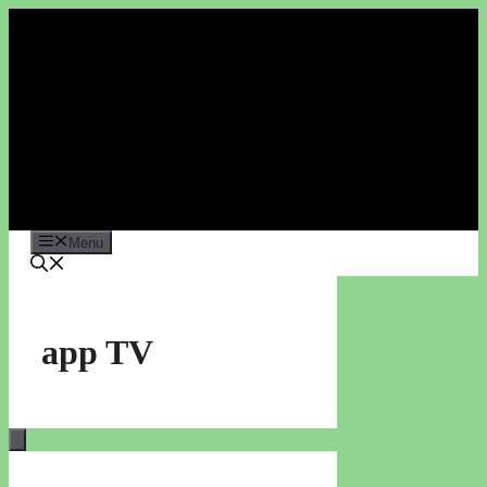
Vai
al
contenuto
Menu
app TV