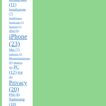
(11)
Installazione
(7)
Intelligenza
Artificiale
(5)
Internet
(5)
iPad
(6)
iPhone
(23)
Mac
(7)
malware
(5)
Masterizzazione
(6)
musica
PC
(6)
(12)
PDF
(6)
Privacy
(20)
PS4
(8)
Samsung
(10)