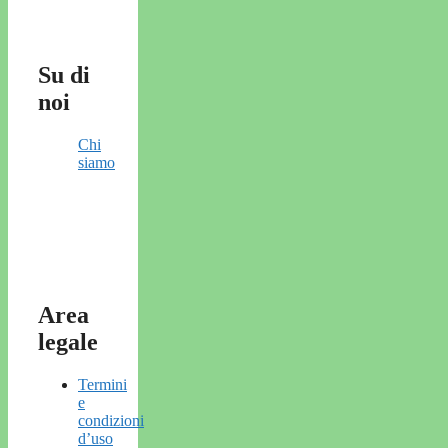
Su di
noi
Chi
siamo
Area
legale
Termini
e
condizioni
d’uso