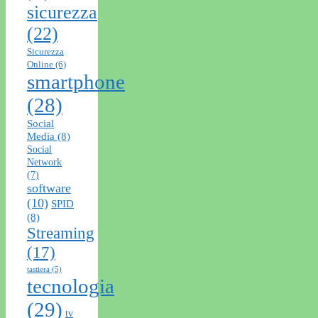
sicurezza
(22)
Sicurezza
Online
(6)
smartphone
(28)
Social
Media
(8)
Social
Network
(7)
software
(10)
SPID
(8)
Streaming
(17)
tastiera
(5)
tecnologia
(29)
tv