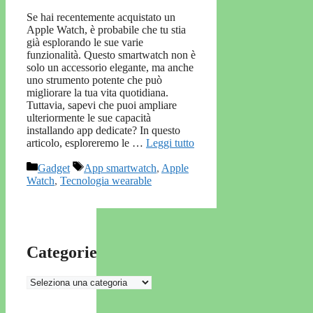
Se hai recentemente acquistato un
Apple Watch, è probabile che tu stia
già esplorando le sue varie
funzionalità. Questo smartwatch non è
solo un accessorio elegante, ma anche
uno strumento potente che può
migliorare la tua vita quotidiana.
Tuttavia, sapevi che puoi ampliare
ulteriormente le sue capacità
installando app dedicate? In questo
articolo, esploreremo le …
Leggi tutto
Categorie
Tag
Gadget
App smartwatch
,
Apple
Watch
,
Tecnologia wearable
Categorie
Categorie