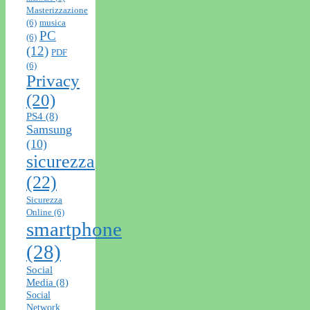
Masterizzazione
(6)
musica
PC
(6)
(12)
PDF
(6)
Privacy
(20)
PS4
(8)
Samsung
(10)
sicurezza
(22)
Sicurezza
Online
(6)
smartphone
(28)
Social
Media
(8)
Social
Network