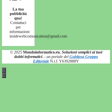
La tua
pubblicità
qua!
Contattaci
per
informazioni
insidewebcomunication@gmail.com
© 2025
Mondoinformatico.eu
,
Soluzioni semplici ai tuoi
dubbi informatici
.
- un portale del
Gubitosa Gruppo
Editoriale
N.i.f. Y6392888Y