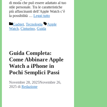
di moda che può essere adattato al tuo
stile personale. Tra le caratteristiche
più affascinanti dell’Apple Watch c’è
la possibilità …
Leggi tutto
Categorie
Tag
Gadget
,
Tecnologia
Apple
Watch
,
Cinturino
,
Guida
Guida Completa:
Come Abbinare Apple
Watch a iPhone in
Pochi Semplici Passi
Novembre 28, 2025
Novembre 26,
2025
di
Redazione