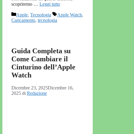
scopriremo …
Leggi tutto
Categorie
Tag
Apple
,
Tecnologia
Apple Watch
,
Caricamento
,
tecnologia
Guida Completa su
Come Cambiare il
Cinturino dell’Apple
Watch
Dicembre 23, 2025
Dicembre 16,
2025
di
Redazione