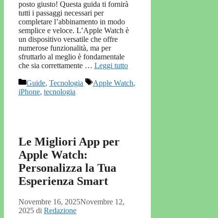
posto giusto! Questa guida ti fornirà
tutti i passaggi necessari per
completare l’abbinamento in modo
semplice e veloce. L’Apple Watch è
un dispositivo versatile che offre
numerose funzionalità, ma per
sfruttarlo al meglio è fondamentale
che sia correttamente …
Leggi tutto
Categorie
Tag
Guide
,
Tecnologia
Apple Watch
,
iPhone
,
tecnologia
Le Migliori App per
Apple Watch:
Personalizza la Tua
Esperienza Smart
Novembre 16, 2025
Novembre 12,
2025
di
Redazione