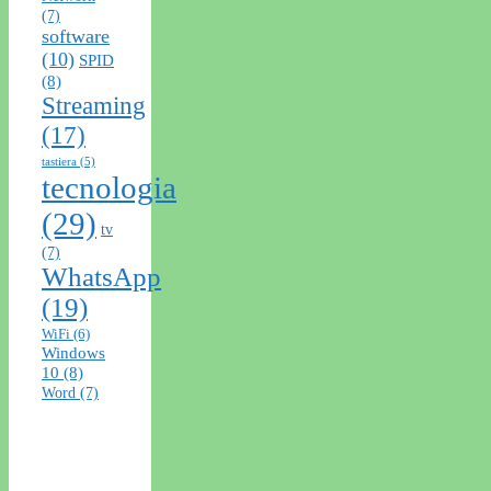
(7)
software
(10)
SPID
(8)
Streaming
(17)
tastiera
(5)
tecnologia
(29)
tv
(7)
WhatsApp
(19)
WiFi
(6)
Windows
10
(8)
Word
(7)