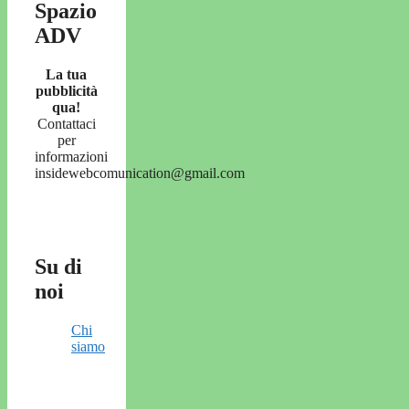
Spazio
ADV
La tua
pubblicità
qua!
Contattaci
per
informazioni
insidewebcomunication@gmail.com
Su di
noi
Chi
siamo