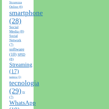
Sicurezza
Online
(6)
smartphone
(28)
Social
Media
(8)
Social
Network
(7)
software
(10)
SPID
(8)
Streaming
(17)
tastiera
(5)
tecnologia
(29)
tv
(7)
WhatsApp