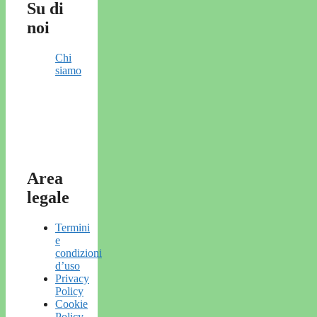
Su di
noi
Chi
siamo
Area
legale
Termini
e
condizioni
d’uso
Privacy
Policy
Cookie
Policy