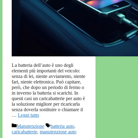
La batteria dell’auto è uno degli
elementi più importanti del veicolo:
senza di lei, niente avviamento, niente
fari, niente elettronica. Può capitare,
però, che dopo un periodo di fermo o
in inverno la batteria si scarichi. In
questi casi un caricabatterie per auto è
la soluzione migliore per ricaricarla
senza doverla sostituire o chiamare il
…
Leggi tutto
Categorie
Tag
Manutenzione
batteria auto
,
caricabatterie
,
manutenzione auto