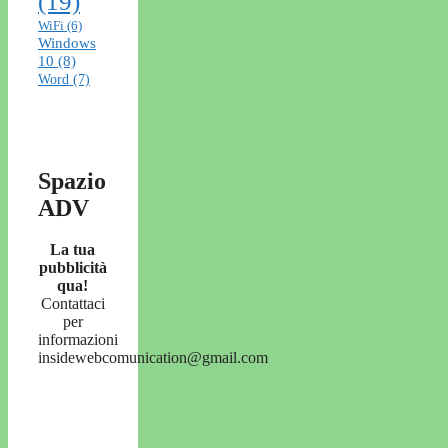
(19)
WiFi
(6)
Windows
10
(8)
Word
(7)
Spazio
ADV
La tua
pubblicità
qua!
Contattaci
per
informazioni
insidewebcomunication@gmail.com