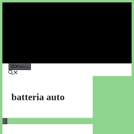
Vai
al
contenuto
Menu
batteria auto