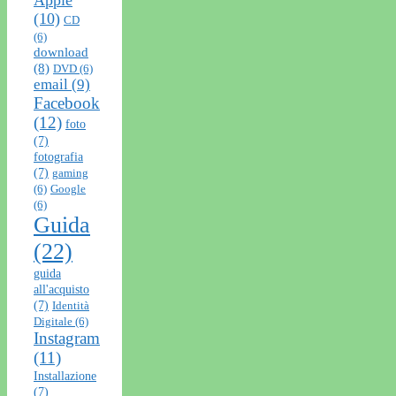
(10)
CD
(6)
download
(8)
DVD
(6)
email
(9)
Facebook
(12)
foto
(7)
fotografia
(7)
gaming
(6)
Google
(6)
Guida
(22)
guida
all'acquisto
(7)
Identità
Digitale
(6)
Instagram
(11)
Installazione
(7)