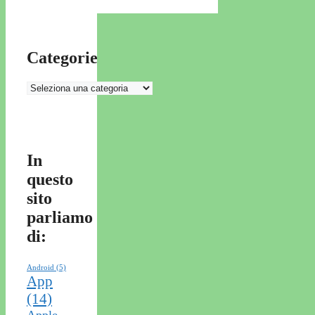
Categorie
Categorie
In
questo
sito
parliamo
di:
Android
(5)
App
(14)
Apple