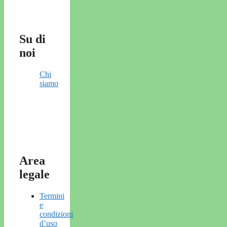
Su di
noi
Chi
siamo
Area
legale
Termini
e
condizioni
d’uso