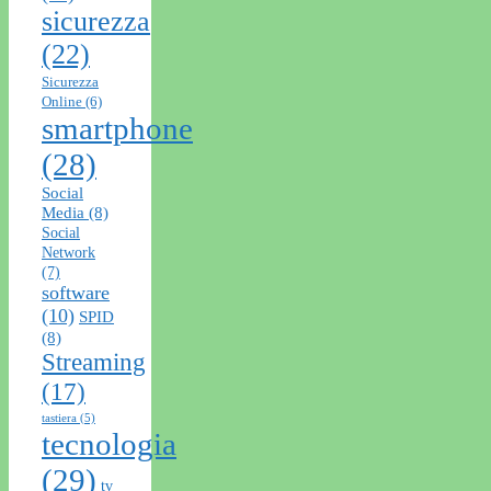
sicurezza
(22)
Sicurezza
Online
(6)
smartphone
(28)
Social
Media
(8)
Social
Network
(7)
software
(10)
SPID
(8)
Streaming
(17)
tastiera
(5)
tecnologia
(29)
tv