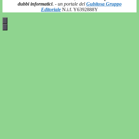
dubbi informatici
.
- un portale del
Gubitosa Gruppo
Editoriale
N.i.f. Y6392888Y