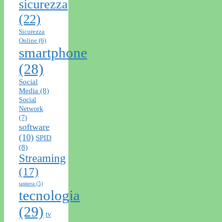
sicurezza
(22)
Sicurezza
Online
(6)
smartphone
(28)
Social
Media
(8)
Social
Network
(7)
software
(10)
SPID
(8)
Streaming
(17)
tastiera
(5)
tecnologia
(29)
tv