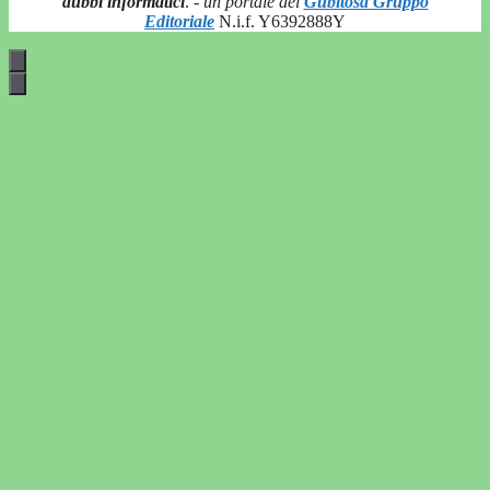
dubbi informatici
.
- un portale del
Gubitosa Gruppo
Editoriale
N.i.f. Y6392888Y