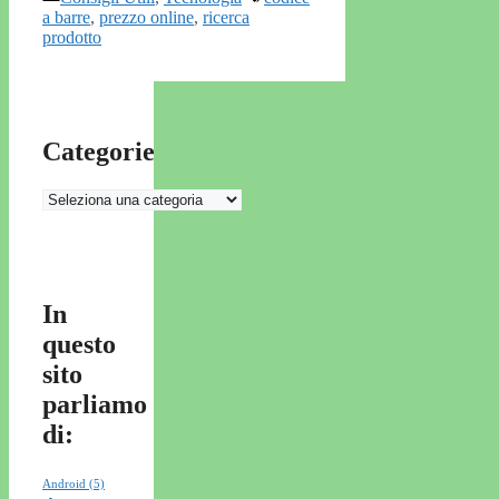
a barre
,
prezzo online
,
ricerca
prodotto
Categorie
Categorie
In
questo
sito
parliamo
di:
Android
(5)