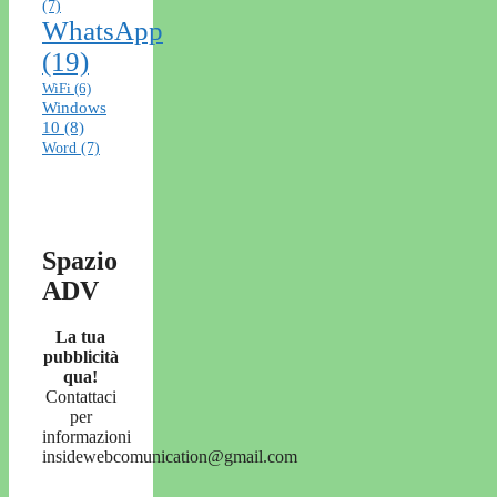
(7)
WhatsApp
(19)
WiFi
(6)
Windows
10
(8)
Word
(7)
Spazio
ADV
La tua
pubblicità
qua!
Contattaci
per
informazioni
insidewebcomunication@gmail.com