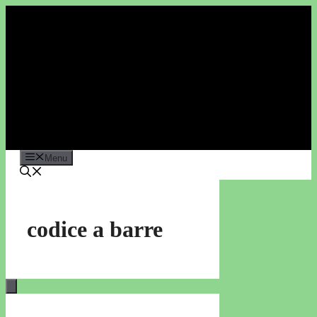
Vai
al
contenuto
Menu
codice a barre