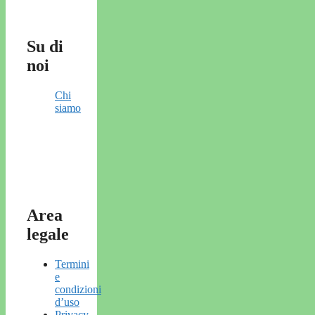
Su di
noi
Chi
siamo
Area
legale
Termini
e
condizioni
d’uso
Privacy