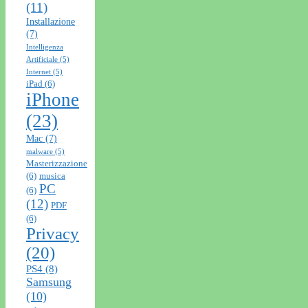
(11)
Installazione
(7)
Intelligenza
Artificiale
(5)
Internet
(5)
iPad
(6)
iPhone
(23)
Mac
(7)
malware
(5)
Masterizzazione
(6)
musica
PC
(6)
(12)
PDF
(6)
Privacy
(20)
PS4
(8)
Samsung
(10)