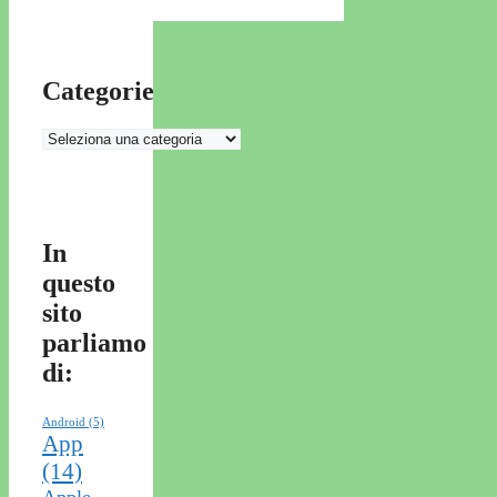
Categorie
Categorie
In
questo
sito
parliamo
di:
Android
(5)
App
(14)
Apple