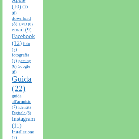
(10)
CD
(6)
download
(8)
DVD
(6)
email
(9)
Facebook
(12)
foto
(7)
fotografia
(7)
gaming
(6)
Google
(6)
Guida
(22)
guida
all'acquisto
(7)
Identità
Digitale
(6)
Instagram
(11)
Installazione
(7)