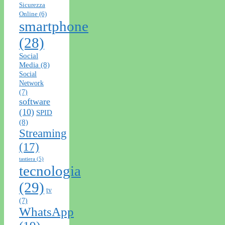
Sicurezza
Online
(6)
smartphone
(28)
Social
Media
(8)
Social
Network
(7)
software
(10)
SPID
(8)
Streaming
(17)
tastiera
(5)
tecnologia
(29)
tv
(7)
WhatsApp