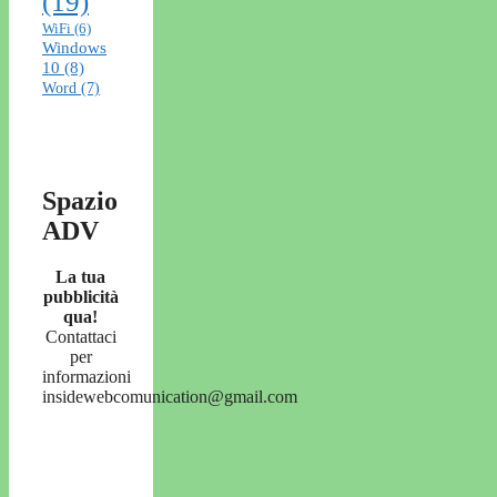
(19)
WiFi
(6)
Windows
10
(8)
Word
(7)
Spazio
ADV
La tua
pubblicità
qua!
Contattaci
per
informazioni
insidewebcomunication@gmail.com