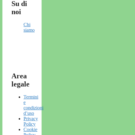
Su di
noi
Chi
siamo
Area
legale
Termini
e
condizioni
d’uso
Privacy
Policy
Cookie
Policy