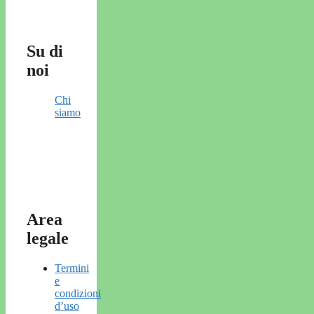
Su di
noi
Chi
siamo
Area
legale
Termini
e
condizioni
d’uso