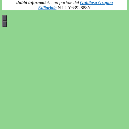
dubbi informatici
.
- un portale del
Gubitosa Gruppo
Editoriale
N.i.f. Y6392888Y