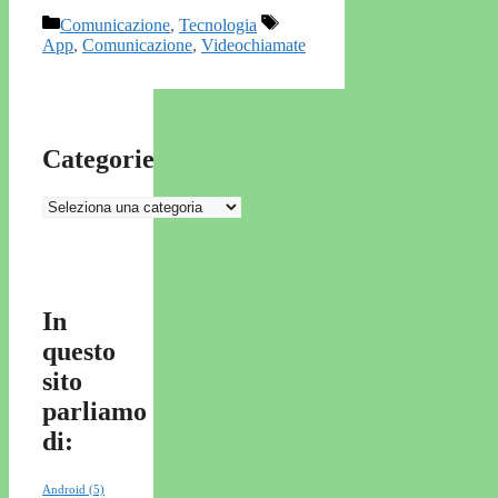
Categorie
Tag
Comunicazione
,
Tecnologia
App
,
Comunicazione
,
Videochiamate
Categorie
Categorie
In
questo
sito
parliamo
di:
Android
(5)