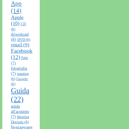
App
(14)
Apple
(10)
CD
(6)
download
(8)
DVD
(6)
email
(9)
Facebook
(12)
foto
(7)
fotografia
(7)
gaming
(6)
Google
(6)
Guida
(22)
guida
all'acquisto
(7)
Identità
Digitale
(6)
Instagram