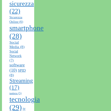
sicurezza
(22)
Sicurezza
Online
(6)
smartphone
(28)
Social
Media
(8)
Social
Network
(7)
software
(10)
SPID
(8)
Streaming
(17)
tastiera
(5)
tecnologia
(29)
tv