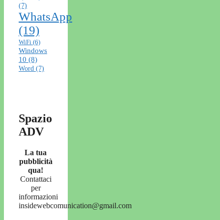
(7)
WhatsApp
(19)
WiFi
(6)
Windows
10
(8)
Word
(7)
Spazio
ADV
La tua
pubblicità
qua!
Contattaci
per
informazioni
insidewebcomunication@gmail.com