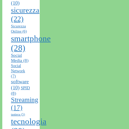
(10)
sicurezza
(22)
Sicurezza
Online
(6)
smartphone
(28)
Social
Media
(8)
Social
Network
(7)
software
(10)
SPID
(8)
Streaming
(17)
tastiera
(5)
tecnologia