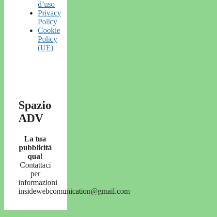
d’uso
Privacy
Policy
Cookie
Policy
(UE)
Spazio
ADV
La tua
pubblicità
qua!
Contattaci
per
informazioni
insidewebcomunication@gmail.com