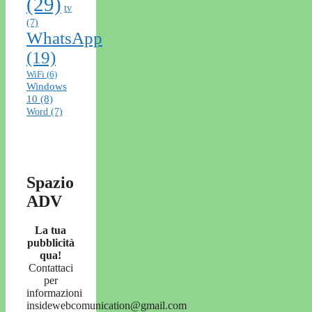
(29)
tv
(7)
WhatsApp
(19)
WiFi
(6)
Windows
10
(8)
Word
(7)
Spazio
ADV
La tua
pubblicità
qua!
Contattaci
per
informazioni
insidewebcomunication@gmail.com