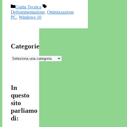
Categorie
Tag
Guida Tecnica
Deframmentazione
,
Ottimizzazione
PC
,
Windows 10
Categorie
Categorie
In
questo
sito
parliamo
di: