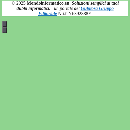
© 2025
Mondoinformatico.eu
,
Soluzioni semplici ai tuoi
dubbi informatici
.
- un portale del
Gubitosa Gruppo
Editoriale
N.i.f. Y6392888Y