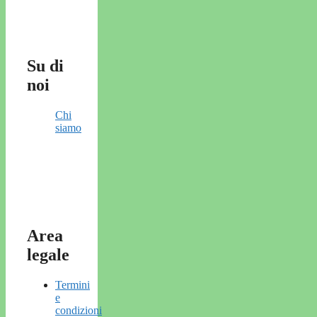
Su di
noi
Chi
siamo
Area
legale
Termini
e
condizioni