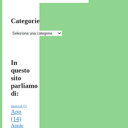
Categorie
Categorie
In
questo
sito
parliamo
di:
Android
(5)
App
(14)
Apple