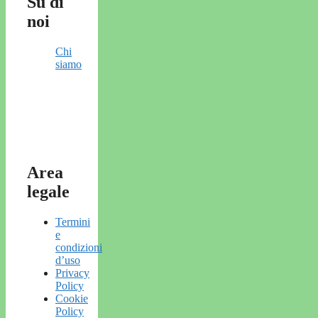
Su di
noi
Chi
siamo
Area
legale
Termini
e
condizioni
d’uso
Privacy
Policy
Cookie
Policy