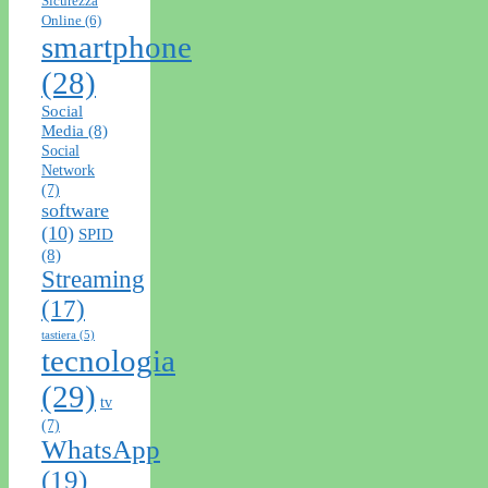
Sicurezza
Online
(6)
smartphone
(28)
Social
Media
(8)
Social
Network
(7)
software
(10)
SPID
(8)
Streaming
(17)
tastiera
(5)
tecnologia
(29)
tv
(7)
WhatsApp
(19)