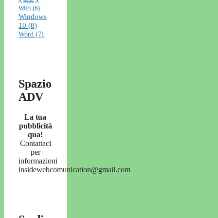
WiFi
(6)
Windows
10
(8)
Word
(7)
Spazio
ADV
La tua
pubblicità
qua!
Contattaci
per
informazioni
insidewebcomunication@gmail.com