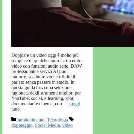
Doppiare un video oggi è molto più
semplice di qualche anno fa: tra editor
video con funzioni audio serie, DAW
professionali e servizi AI puoi
tradurre, sostituire voci e rifinire il
parlato senza passare in studio. In
questa guida trovi una selezione
ragionata degli strumenti migliori per
YouTube, social, e-learning, spot,
documentari e cinema, con …
Leggi
tutto
Categorie
Tag
Intrattenimento
,
Tecnologia
doppiaggio
,
Social Media
,
video