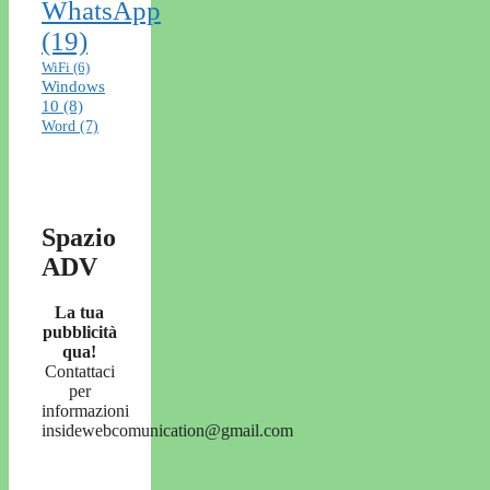
WhatsApp
(19)
WiFi
(6)
Windows
10
(8)
Word
(7)
Spazio
ADV
La tua
pubblicità
qua!
Contattaci
per
informazioni
insidewebcomunication@gmail.com