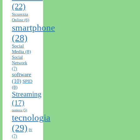
(22)
Sicurezza
Online
(6)
smartphone
(28)
Social
Media
(8)
Social
Network
(7)
software
(10)
SPID
(8)
Streaming
(17)
tastiera
(5)
tecnologia
(29)
tv
(7)