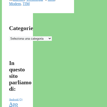
Modem
,
TIM
Categorie
Categorie
In
questo
sito
parliamo
di:
Android
(5)
App