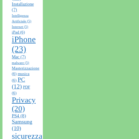
Installazione
(7)
Intelligenza
Artificiale
(5)
Internet
(5)
iPad
(6)
iPhone
(23)
Mac
(7)
malware
(5)
Masterizzazione
(6)
musica
PC
(6)
(12)
PDF
(6)
Privacy
(20)
PS4
(8)
Samsung
(10)
sicurezza