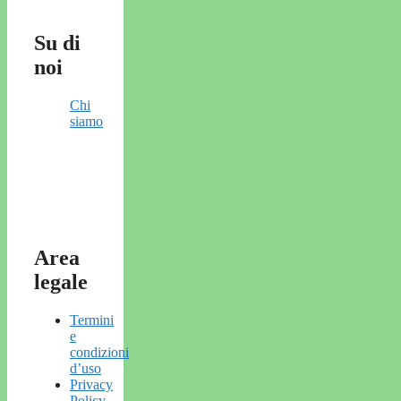
Su di
noi
Chi
siamo
Area
legale
Termini
e
condizioni
d’uso
Privacy
Policy