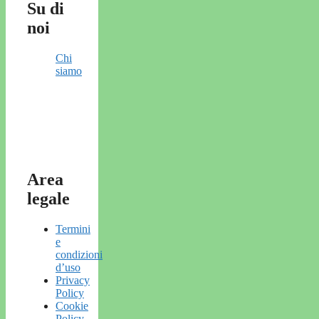
Su di
noi
Chi
siamo
Area
legale
Termini
e
condizioni
d’uso
Privacy
Policy
Cookie
Policy