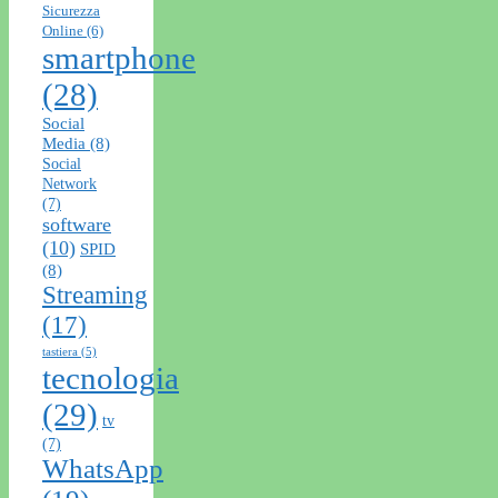
Sicurezza
Online
(6)
smartphone
(28)
Social
Media
(8)
Social
Network
(7)
software
(10)
SPID
(8)
Streaming
(17)
tastiera
(5)
tecnologia
(29)
tv
(7)
WhatsApp