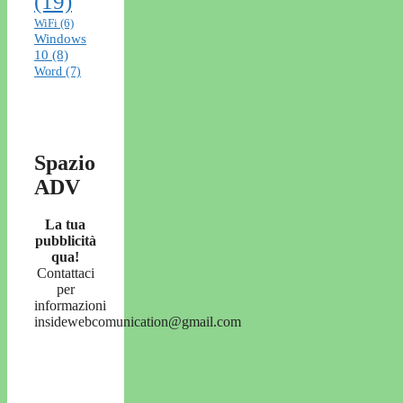
(19)
WiFi
(6)
Windows
10
(8)
Word
(7)
Spazio
ADV
La tua
pubblicità
qua!
Contattaci
per
informazioni
insidewebcomunication@gmail.com