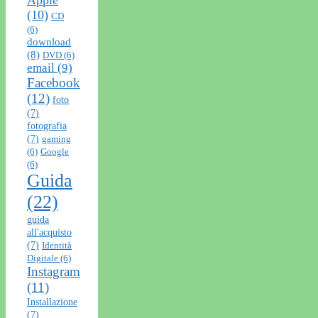
(10)
CD
(6)
download
(8)
DVD
(6)
email
(9)
Facebook
(12)
foto
(7)
fotografia
(7)
gaming
(6)
Google
(6)
Guida
(22)
guida
all'acquisto
(7)
Identità
Digitale
(6)
Instagram
(11)
Installazione
(7)