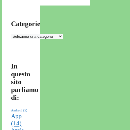
Categorie
Categorie
In
questo
sito
parliamo
di:
Android
(5)
App
(14)
Apple