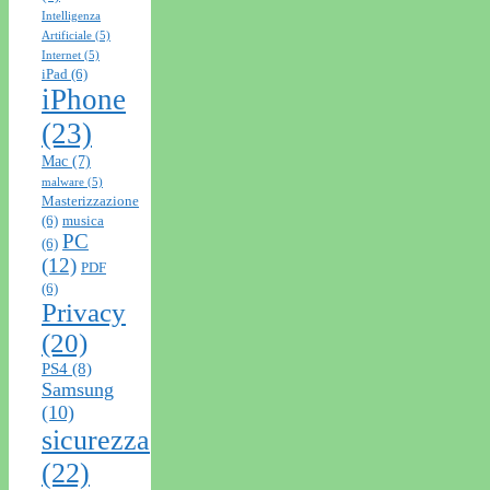
Intelligenza
Artificiale
(5)
Internet
(5)
iPad
(6)
iPhone
(23)
Mac
(7)
malware
(5)
Masterizzazione
(6)
musica
PC
(6)
(12)
PDF
(6)
Privacy
(20)
PS4
(8)
Samsung
(10)
sicurezza
(22)