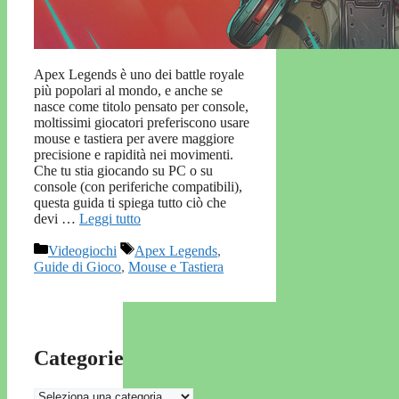
Apex Legends è uno dei battle royale
più popolari al mondo, e anche se
nasce come titolo pensato per console,
moltissimi giocatori preferiscono usare
mouse e tastiera per avere maggiore
precisione e rapidità nei movimenti.
Che tu stia giocando su PC o su
console (con periferiche compatibili),
questa guida ti spiega tutto ciò che
devi …
Leggi tutto
Categorie
Tag
Videogiochi
Apex Legends
,
Guide di Gioco
,
Mouse e Tastiera
Categorie
Categorie