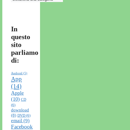
In
questo
sito
parliamo
di:
Android
(5)
App
(14)
Apple
(10)
CD
(6)
download
(8)
DVD
(6)
email
(9)
Facebook