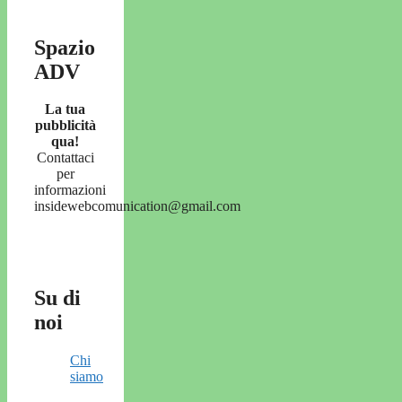
Spazio
ADV
La tua
pubblicità
qua!
Contattaci
per
informazioni
insidewebcomunication@gmail.com
Su di
noi
Chi
siamo