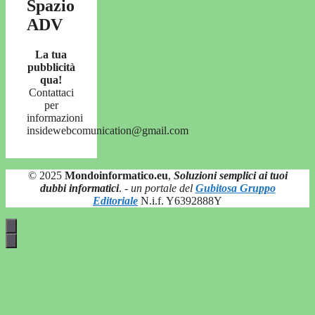
Spazio
ADV
La tua
pubblicità
qua!
Contattaci
per
informazioni
insidewebcomunication@gmail.com
© 2025
Mondoinformatico.eu
,
Soluzioni semplici ai tuoi
dubbi informatici
.
- un portale del
Gubitosa Gruppo
Editoriale
N.i.f. Y6392888Y