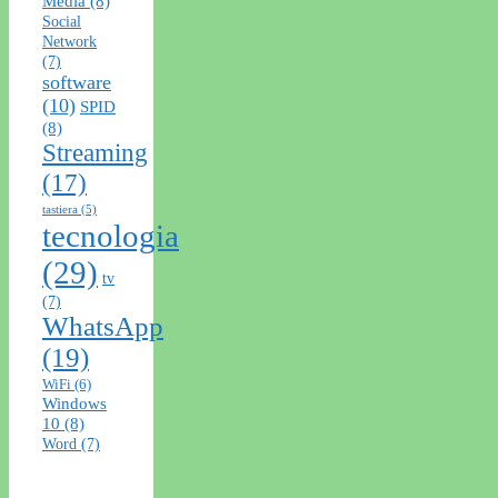
Media
(8)
Social
Network
(7)
software
(10)
SPID
(8)
Streaming
(17)
tastiera
(5)
tecnologia
(29)
tv
(7)
WhatsApp
(19)
WiFi
(6)
Windows
10
(8)
Word
(7)