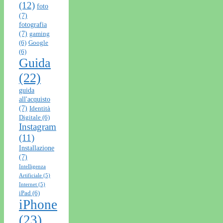
(12)
foto
(7)
fotografia
(7)
gaming
(6)
Google
(6)
Guida
(22)
guida
all'acquisto
(7)
Identità
Digitale
(6)
Instagram
(11)
Installazione
(7)
Intelligenza
Artificiale
(5)
Internet
(5)
iPad
(6)
iPhone
(23)