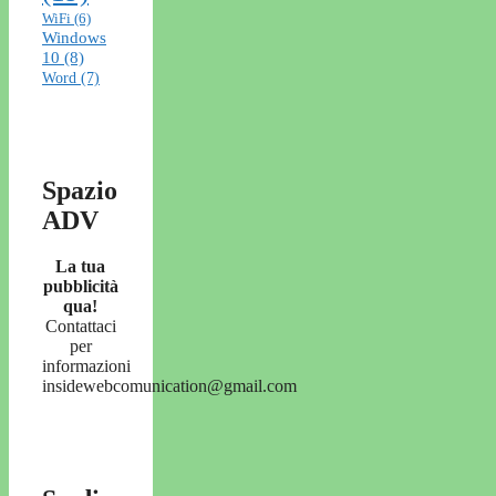
WiFi
(6)
Windows
10
(8)
Word
(7)
Spazio
ADV
La tua
pubblicità
qua!
Contattaci
per
informazioni
insidewebcomunication@gmail.com