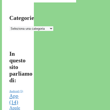
Categorie
Categorie
In
questo
sito
parliamo
di:
Android
(5)
App
(14)
Apple