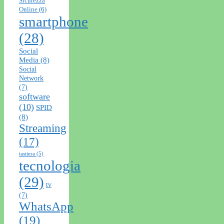
Sicurezza
Online
(6)
smartphone
(28)
Social
Media
(8)
Social
Network
(7)
software
(10)
SPID
(8)
Streaming
(17)
tastiera
(5)
tecnologia
(29)
tv
(7)
WhatsApp
(19)