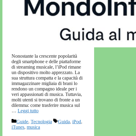
Nonostante la crescente popolarità
degli smartphone e delle piattaforme
di streaming musicale, l’iPod rimane
un dispositivo molto apprezzato. La
sua struttura compatta e la capacità di
immagazzinare migliaia di brani lo
rendono un compagno ideale per i
veri appassionati di musica. Tuttavia,
molti utenti si trovano di fronte a un
dilemma: come trasferire musica sul
…
Leggi tutto
Categorie
Tag
Guide
,
Tecnologia
Guida
,
iPod
,
iTunes
,
musica