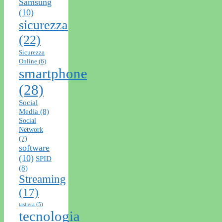
Samsung
(10)
sicurezza
(22)
Sicurezza
Online
(6)
smartphone
(28)
Social
Media
(8)
Social
Network
(7)
software
(10)
SPID
(8)
Streaming
(17)
tastiera
(5)
tecnologia