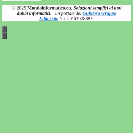
© 2025
Mondoinformatico.eu
,
Soluzioni semplici ai tuoi
dubbi informatici
.
- un portale del
Gubitosa Gruppo
Editoriale
N.i.f. Y6392888Y