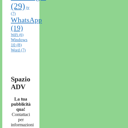
(29)
tv
(7)
WhatsApp
(19)
WiFi
(6)
Windows
10
(8)
Word
(7)
Spazio
ADV
La tua
pubblicità
qua!
Contattaci
per
informazioni