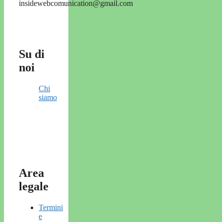
insidewebcomunication@gmail.com
Su di
noi
Chi
siamo
Area
legale
Termini
e