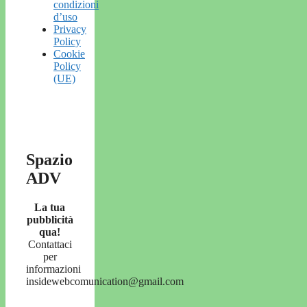
condizioni
d’uso
Privacy
Policy
Cookie
Policy
(UE)
Spazio
ADV
La tua
pubblicità
qua!
Contattaci
per
informazioni
insidewebcomunication@gmail.com